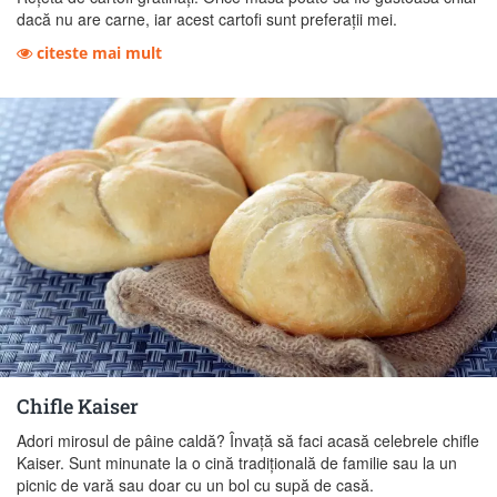
dacă nu are carne, iar acest cartofi sunt preferații mei.
citeste mai mult
Chifle Kaiser
Adori mirosul de pâine caldă? Învață să faci acasă celebrele chifle
Kaiser. Sunt minunate la o cină tradițională de familie sau la un
picnic de vară sau doar cu un bol cu ​​supă de casă.