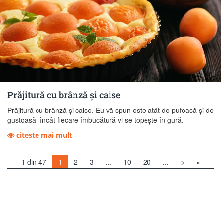
Prăjitură cu brânză și caise
Prăjitură cu brânză și caise. Eu vă spun este atât de pufoasă și de
gustoasă, încât fiecare îmbucătură vi se topește în gură.
citeste mai mult
1 din 47
1
2
3
...
10
20
...
>
»