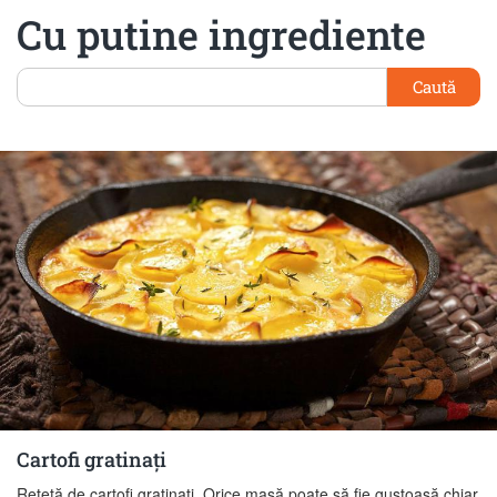
Cu putine ingrediente
Caută
Cartofi gratinați
Rețetă de cartofi gratinați. Orice masă poate să fie gustoasă chiar