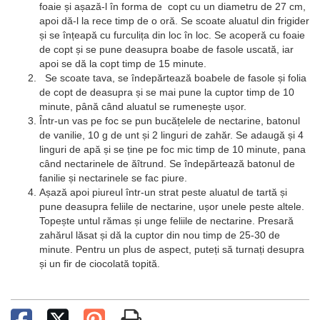
foaie și așază-l în forma de copt cu un diametru de 27 cm,
apoi dă-l la rece timp de o oră. Se scoate aluatul din frigider
și se înțeapă cu furculița din loc în loc. Se acoperă cu foaie
de copt și se pune deasupra boabe de fasole uscată, iar
apoi se dă la copt timp de 15 minute.
Se scoate tava, se îndepărtează boabele de fasole și folia
de copt de deasupra și se mai pune la cuptor timp de 10
minute, până când aluatul se rumenește ușor.
Într-un vas pe foc se pun bucățelele de nectarine, batonul
de vanilie, 10 g de unt și 2 linguri de zahăr. Se adaugă și 4
linguri de apă și se ține pe foc mic timp de 10 minute, pana
când nectarinele de ăîtrund. Se îndepărtează batonul de
fanilie și nectarinele se fac piure.
Așază apoi piureul într-un strat peste aluatul de tartă și
pune deasupra feliile de nectarine, ușor unele peste altele.
Topește untul rămas și unge feliile de nectarine. Presară
zahărul lăsat și dă la cuptor din nou timp de 25-30 de
minute. Pentru un plus de aspect, puteți să turnați desupra
și un fir de ciocolată topită.