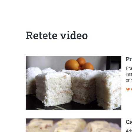
Sanatoase
Dietetice
Cu putine calorii
Crude/raw
Fara gluten
Retete video
Pr
Pra
ima
pri
Ci
Ado