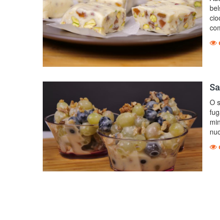
bel
cio
com
Sa
O s
fug
min
nuc