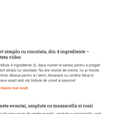
rt simplu cu ciocolata, din 4 ingrediente –
teta video
 trebuie 4 ingrediente (5, daca numeri si sarea) pentru a pregati
tort simplu cu ciocolata. Nu are nevoie de crema, nu ai nevoie
nimic altceva pentru a-l servi, deoarece nu contine faina si
ane exact atat cat trebuie de umed si savuros!
citeste mai mult
nete evantai, umplute cu mozzarella si rosii
auzit pana acum de vinete evantai, umplute cu mozzarella, rosii