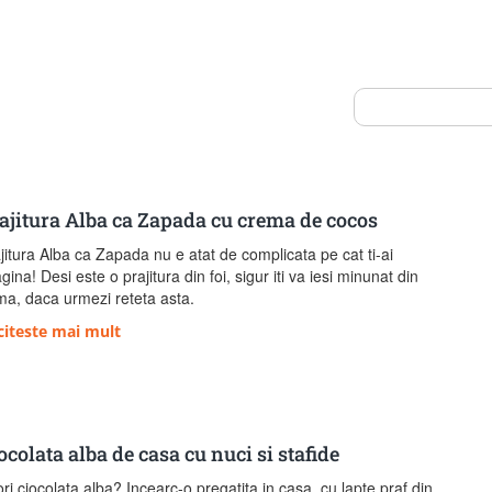
ajitura Alba ca Zapada cu crema de cocos
jitura Alba ca Zapada nu e atat de complicata pe cat ti-ai
gina! Desi este o prajitura din foi, sigur iti va iesi minunat din
ma, daca urmezi reteta asta.
citeste mai mult
ocolata alba de casa cu nuci si stafide
ri ciocolata alba? Incearc-o pregatita in casa, cu lapte praf din