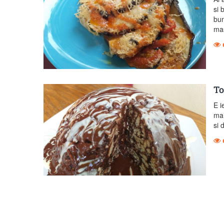
si 
bun
mas
To
E i
mai
si 