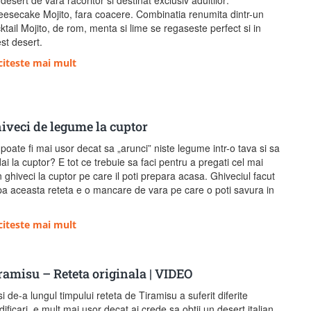
desert de vara racoritor si destinat exclusiv adultilor:
esecake Mojito, fara coacere. Combinatia renumita dintr-un
ktail Mojito, de rom, menta si lime se regaseste perfect si in
st desert.
citeste mai mult
iveci de legume la cuptor
poate fi mai usor decat sa „arunci” niste legume intr-o tava si sa
dai la cuptor? E tot ce trebuie sa faci pentru a pregati cel mai
 ghiveci la cuptor pe care il poti prepara acasa. Ghiveciul facut
a aceasta reteta e o mancare de vara pe care o poti savura in
]
citeste mai mult
ramisu – Reteta originala | VIDEO
i de-a lungul timpului reteta de Tiramisu a suferit diferite
ificari, e mult mai usor decat ai crede sa obtii un desert italian