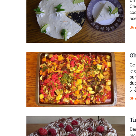
Un 
Che
coc
ace
Gh
Ce 
le 
bun
dup
[…
Ti
Des
mod