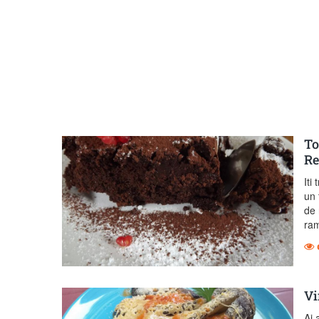
To
Re
Iti
un 
de 
ram
Vi
Ai 