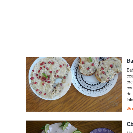
Ba
Bab
cea
cre
con
da 
inl
Ch