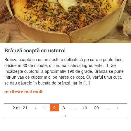
Brânză coaptă cu usturoi
Brânza coaptă cu usturoi este o delicatesă pe care o poate face
oricine în 30 de minute, din numai câteva ingrediente. 1. Se
încălzește cuptorul la aproximativ 190 de grade. Brânza se pune
într-un vas de cuptor mic, pe hârtie de copt. Cu vârful unui cuțit,
se dau găurele în bucata de brânză, iar în […]
citeste mai mult
2 din 21
<
1
2
3
...
10
20
...
>
»