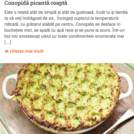
Conopidă picantă coaptă
Este o rețetă atât de simplă și atât de gustoasă, încât tu și familia
ta vă veți îndrăgosti de ea. Încingeți cuptorul la temperatură
ridicată, cu grătarul stabilit pe centru. Conopida se desface în
buchețele mici, se spală cu apă rece și se pune la scurs. Într-un
bol mic amestecați uleiul cu toate condimentele enumerate mai
[…]
citeste mai mult