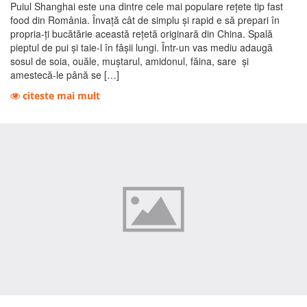
Puiul Shanghai este una dintre cele mai populare rețete tip fast
food din România. Învață cât de simplu și rapid e să prepari în
propria-ți bucătărie această rețetă originară din China. Spală
pieptul de pui și taie-l în fâșii lungi. Într-un vas mediu adaugă
sosul de soia, ouăle, muștarul, amidonul, făina, sare și
amestecă-le până se […]
citeste mai mult