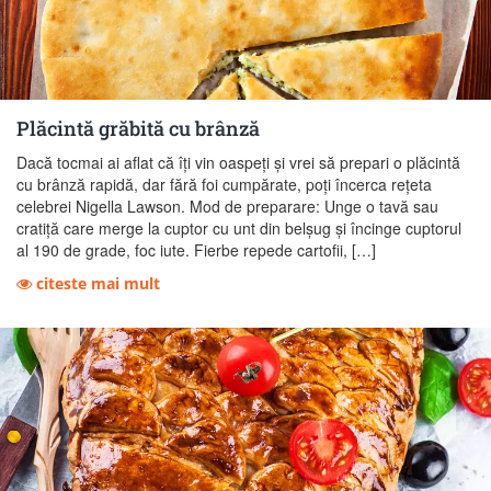
Plăcintă grăbită cu brânză
Dacă tocmai ai aflat că îți vin oaspeți și vrei să prepari o plăcintă
cu brânză rapidă, dar fără foi cumpărate, poți încerca rețeta
celebrei Nigella Lawson. Mod de preparare: Unge o tavă sau
cratiță care merge la cuptor cu unt din belșug și încinge cuptorul
al 190 de grade, foc iute. Fierbe repede cartofii, […]
citeste mai mult