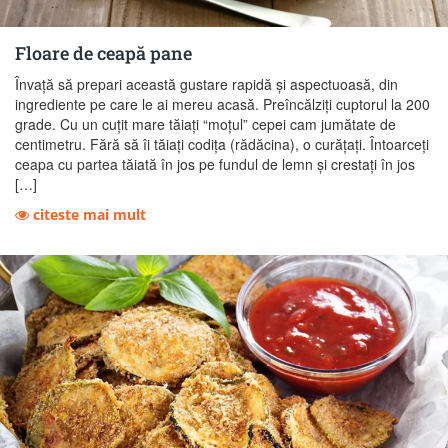
Floare de ceapă pane
Învață să prepari această gustare rapidă și aspectuoasă, din
ingrediente pe care le ai mereu acasă. Preîncălziți cuptorul la 200
grade. Cu un cuțit mare tăiați “moțul” cepei cam jumătate de
centimetru. Fără să îi tăiați codița (rădăcina), o curățați. Întoarceți
ceapa cu partea tăiată în jos pe fundul de lemn și crestați în jos
[…]
citeste mai mult