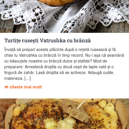
Turtiţe ruseşti Vatrushka cu brânză
Învaţă să prepari aceste plăcinte după o reţetă rusească şi fă
chiar tu Vatrushka cu brânză în timp record. Nu-i aşa că seamănă
cu băscuţele noastre cu brânză dulce şi stafide? Mod de
preparare: Amestecă drojdia cu două ceşti de lapte cald şi o
lingură de zahăr. Lasă drojdia să se activeze. Adaugă ouăle,
maioneza, […]
citeste mai mult