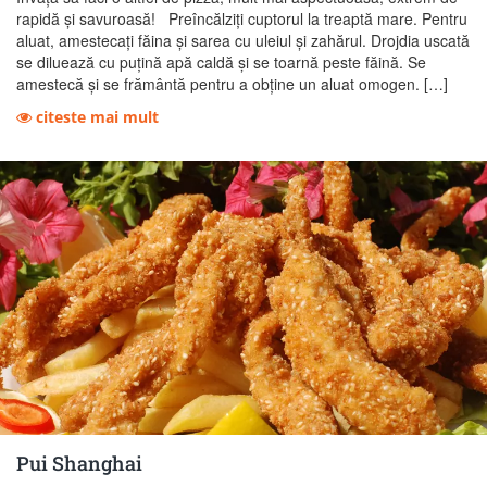
rapidă și savuroasă! Preîncălziți cuptorul la treaptă mare. Pentru
aluat, amestecați făina și sarea cu uleiul şi zahărul. Drojdia uscată
se diluează cu puţină apă caldă şi se toarnă peste făină. Se
amestecă şi se frământă pentru a obţine un aluat omogen. […]
citeste mai mult
Pui Shanghai