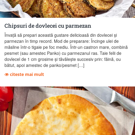
Chipsuri de dovlecei cu parmezan
Învață să prepari această gustare delicioasă din dovlecei și
parmezan în timp record. Mod de preparare: Încinge ulei de
măsline într-o tigaie pe foc mediu. Într-un castron mare, combină
pesmet (sau amestec Panko) cu parmezanul ras. Taie felii de
dovlecel de 1 cm grosime și tăvălește succesiv prin: făină, ou
bătut, apoi amestec de panko/pesmet […]
citeste mai mult