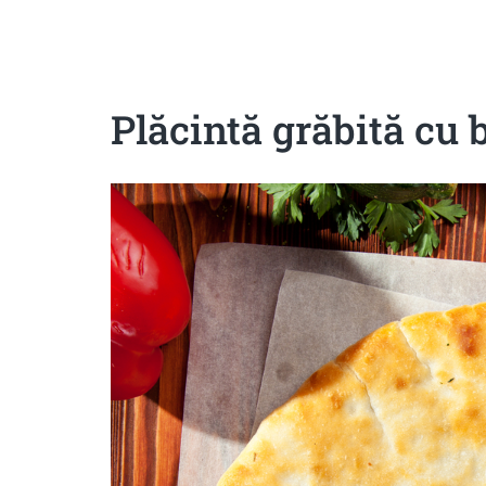
Sanatoase
Dietetice
Cu putine calorii
Crude/raw
Fara gluten
Plăcintă grăbită cu 