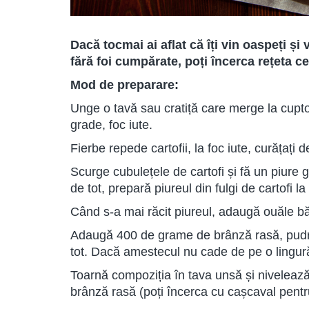
Dacă tocmai ai aflat că îți vin oaspeți și
fără foi cumpărate, poți încerca rețeta c
Mod de preparare:
Unge o tavă sau cratiță care merge la cupto
grade, foc iute.
Fierbe repede cartofii, la foc iute, curățați d
Scurge cubulețele de cartofi și fă un piure 
de tot, prepară piureul din fulgi de cartofi la
Când s-a mai răcit piureul, adaugă ouăle b
Adaugă 400 de grame de brânză rasă, pudr
tot. Dacă amestecul nu cade de pe o lingură
Toarnă compoziția în tava unsă și niveleaz
brânză rasă (poți încerca cu cașcaval pentru