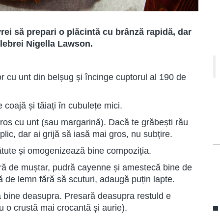
 vrei să prepari o plăcintă cu brânză rapidă, dar
elebrei Nigella Lawson.
r cu unt din belșug și încinge cuptorul al 190 de
e coajă și tăiați în cubulețe mici.
gros cu unt (sau margarină). Dacă te grăbești rău
 plic, dar ai grijă să iasă mai gros, nu subțire.
ătute și omogenizează bine compoziția.
ă de muștar, pudră cayenne și amestecă bine de
 de lemn fără să scuturi, adaugă puțin lapte.
ă bine deasupra. Presară deasupra restuld e
 o crustă mai crocantă și aurie).