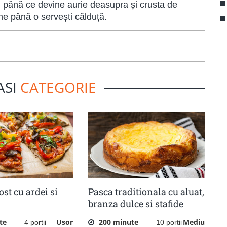
, până ce devine aurie deasupra și crusta de
ne până o servești călduță.
ASI
CATEGORIE
ost cu ardei si
Pasca traditionala cu aluat,
branza dulce si stafide
te
Usor
200 minute
Mediu
4 portii
10 portii