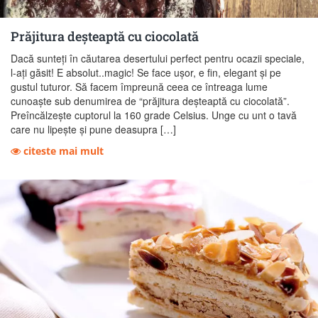
Prăjitura deșteaptă cu ciocolată
Dacă sunteți în căutarea desertului perfect pentru ocazii speciale,
l-ați găsit! E absolut..magic! Se face ușor, e fin, elegant și pe
gustul tuturor. Să facem împreună ceea ce întreaga lume
cunoaște sub denumirea de “prăjitura deșteaptă cu ciocolată”.
Preîncălzește cuptorul la 160 grade Celsius. Unge cu unt o tavă
care nu lipește și pune deasupra […]
citeste mai mult