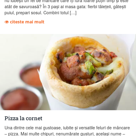
nu iubești un fel de mâncare care îți fură foarte puțin timp și este
atât de savuroasă? În 3 pași ai masa gata: fierbi tăiețeii, gătești
puiul, prepari sosul. Combini totul […]
citeste mai mult
Pizza la cornet
Una dintre cele mai gustoase, iubite și versatile feluri de mâncare
– pizza. Mai multe chipuri, nenumărate gusturi, același nume –