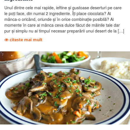
Unul dintre cele mai rapide, ieftine și gustoase deserturi pe care
le poți face, din numai 2 ingrediente. Îți place ciocolata? Ai
mânca-o oricând, oriunde și în orice combinație posibilă? Ai
momente în care ai mânca ceva dulce făcut de mâinile tale dar
pur și simplu nu ai timpul necesar preparării unui desert de la […]
citeste mai mult