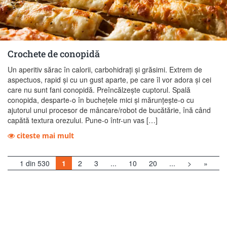
Crochete de conopidă
Un aperitiv sărac în calorii, carbohidrați și grăsimi. Extrem de
aspectuos, rapid și cu un gust aparte, pe care îl vor adora și cei
care nu sunt fani conopidă. Preîncălzește cuptorul. Spală
conopida, desparte-o în buchețele mici și mărunțește-o cu
ajutorul unui procesor de mâncare/robot de bucătărie, înă când
capătă textura orezului. Pune-o într-un vas […]
citeste mai mult
1 din 530
1
2
3
...
10
20
...
>
»