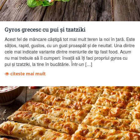
Gyros grecesc cu pui și tzatziki
Acest fel de mâncare câștigă tot mai mult teren la noi în țară. Este
sățios, rapid, gustos, cu un gust proaspăt și de neuitat. Una dintre
cele mai indicate variante dintre meniurile de tip fast food. Acum
nu mai trebuie să îl cumperi: învață să îți faci propriul gyros cu
pui și tzatziki, la tine în bucătărie. Într-un […]
citeste mai mult