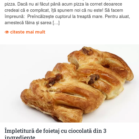
pizza. Dacă nu ai făcut până acum pizza la cornet deoarece
credeai că e complicat, îță spunem noi că nu este! Să facem
împreună: Preîncălzește cuptorul la treaptă mare. Pentru aluat,
amestecă făina și sarea […]
citeste mai mult
Împletitură de foietaj cu ciocolată din 3
ingrediente