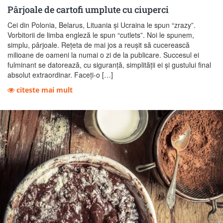
Pârjoale de cartofi umplute cu ciuperci
Cei din Polonia, Belarus, Lituania și Ucraina le spun “zrazy”.
Vorbitorii de limba engleză le spun “cutlets”. Noi le spunem,
simplu, pârjoale. Rețeta de mai jos a reușit să cucerească
milioane de oameni la numai o zi de la publicare. Succesul ei
fulminant se datorează, cu siguranță, simplității ei și gustului final
absolut extraordinar. Faceți-o […]
citeste mai mult