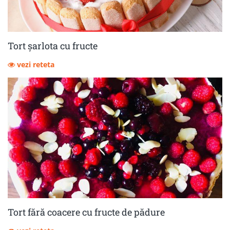
Tort șarlota cu fructe
vezi reteta
Tort fără coacere cu fructe de pădure