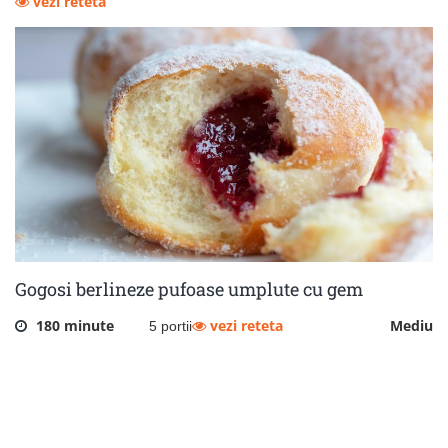
vezi reteta
Gogosi berlineze pufoase umplute cu gem
180 minute
vezi reteta
Mediu
5 portii