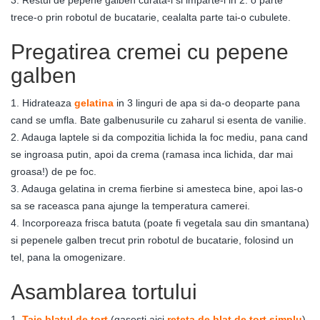
3. Restul de pepene galben curata-l si imparte-l in 2: o parte
trece-o prin robotul de bucatarie, cealalta parte tai-o cubulete.
Pregatirea cremei cu pepene
galben
1. Hidrateaza
gelatina
in 3 linguri de apa si da-o deoparte pana
cand se umfla. Bate galbenusurile cu zaharul si esenta de vanilie.
2. Adauga laptele si da compozitia lichida la foc mediu, pana cand
se ingroasa putin, apoi da crema (ramasa inca lichida, dar mai
groasa!) de pe foc.
3. Adauga gelatina in crema fierbine si amesteca bine, apoi las-o
sa se raceasca pana ajunge la temperatura camerei.
4. Incorporeaza frisca batuta (poate fi vegetala sau din smantana)
si pepenele galben trecut prin robotul de bucatarie, folosind un
tel, pana la omogenizare.
Asamblarea tortului
1.
Taie blatul de tort
(gasesti aici
reteta de blat de tort simplu
).