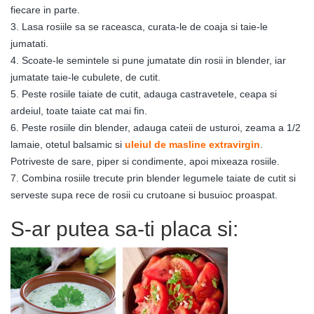
fiecare in parte.
3. Lasa rosiile sa se raceasca, curata-le de coaja si taie-le
jumatati.
4. Scoate-le semintele si pune jumatate din rosii in blender, iar
jumatate taie-le cubulete, de cutit.
5. Peste rosiile taiate de cutit, adauga castravetele, ceapa si
ardeiul, toate taiate cat mai fin.
6. Peste rosiile din blender, adauga cateii de usturoi, zeama a 1/2
lamaie, otetul balsamic si
uleiul de masline extravirgin
.
Potriveste de sare, piper si condimente, apoi mixeaza rosiile.
7. Combina rosiile trecute prin blender legumele taiate de cutit si
serveste supa rece de rosii cu crutoane si busuioc proaspat.
S-ar putea sa-ti placa si: