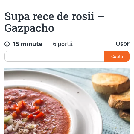
Supa rece de rosii –
Gazpacho
Usor
15 minute
6 portii
Cauta