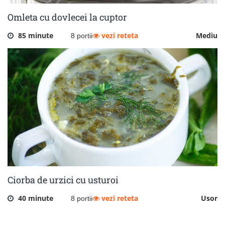
Omleta cu dovlecei la cuptor
85 minute
vezi reteta
Mediu
8 portii
Ciorba de urzici cu usturoi
40 minute
vezi reteta
Usor
8 portii