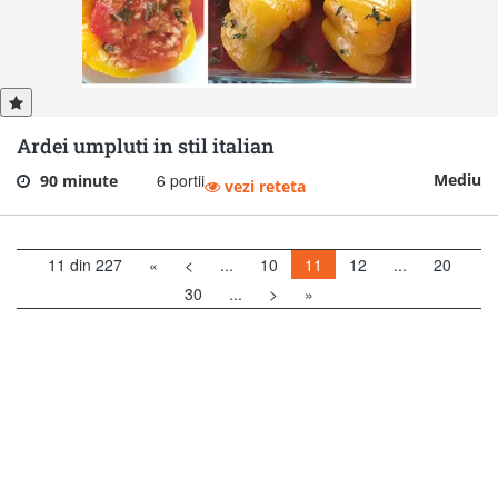
Ardei umpluti in stil italian
6 portii
Mediu
90 minute
vezi reteta
11 din 227
«
<
...
10
11
12
...
20
30
...
>
»