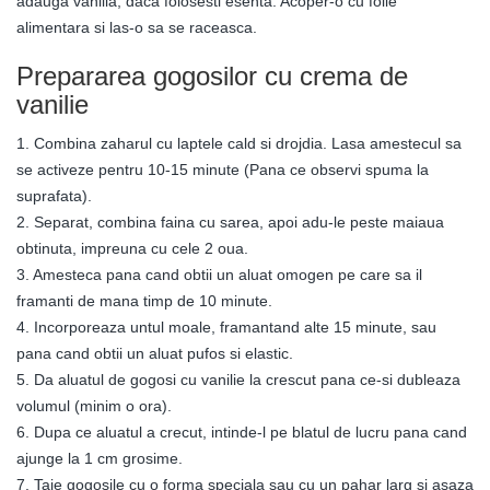
adauga vanilia, daca folosesti esenta. Acoper-o cu folie
alimentara si las-o sa se raceasca.
Prepararea gogosilor cu crema de
vanilie
1. Combina zaharul cu laptele cald si drojdia. Lasa amestecul sa
se activeze pentru 10-15 minute (Pana ce observi spuma la
suprafata).
2. Separat, combina faina cu sarea, apoi adu-le peste maiaua
obtinuta, impreuna cu cele 2 oua.
3. Amesteca pana cand obtii un aluat omogen pe care sa il
framanti de mana timp de 10 minute.
4. Incorporeaza untul moale, framantand alte 15 minute, sau
pana cand obtii un aluat pufos si elastic.
5. Da aluatul de gogosi cu vanilie la crescut pana ce-si dubleaza
volumul (minim o ora).
6. Dupa ce aluatul a crecut, intinde-l pe blatul de lucru pana cand
ajunge la 1 cm grosime.
7. Taie gogosile cu o forma speciala sau cu un pahar larg si asaza