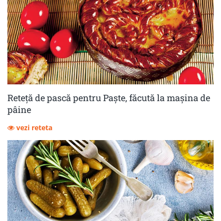
Reteță de pască pentru Paște, făcută la mașina de
pâine
vezi reteta