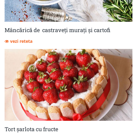
Mâncărică de castraveţi muraţi şi cartofi
vezi reteta
Tort șarlota cu fructe