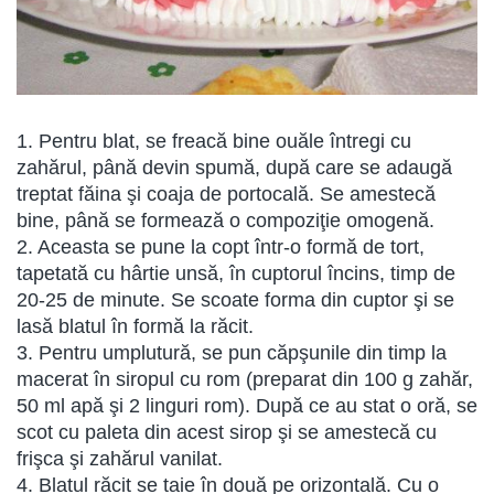
1. Pentru blat, se freacă bine ouăle întregi cu
zahărul, până devin spumă, după care se adaugă
treptat făina şi coaja de portocală. Se amestecă
bine, până se formează o compoziţie omogenă.
2. Aceasta se pune la copt într-o formă de tort,
tapetată cu hârtie unsă, în cuptorul încins, timp de
20-25 de minute. Se scoate forma din cuptor şi se
lasă blatul în formă la răcit.
3. Pentru umplutură, se pun căpşunile din timp la
macerat în siropul cu rom (preparat din 100 g zahăr,
50 ml apă şi 2 linguri rom). După ce au stat o oră, se
scot cu paleta din acest sirop şi se amestecă cu
frişca şi zahărul vanilat.
4. Blatul răcit se taie în două pe orizontală. Cu o