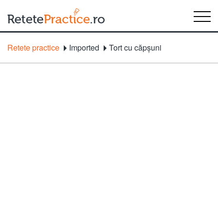
Retete practice
Imported
Tort cu căpşuni