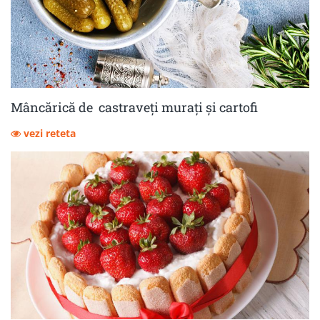
Mâncărică de castraveţi muraţi şi cartofi
vezi reteta