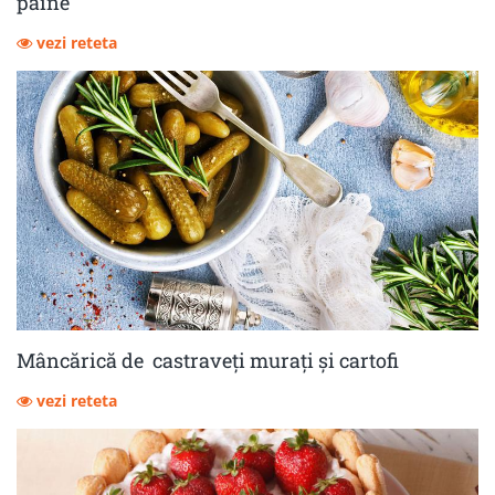
pâine
vezi reteta
Mâncărică de castraveţi muraţi şi cartofi
vezi reteta