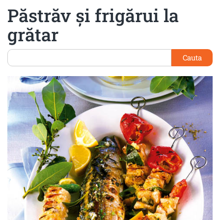
Păstrăv şi frigărui la
grătar
Cauta