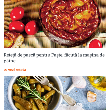
Reteță de pască pentru Paște, făcută la mașina de
pâine
vezi reteta