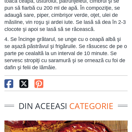
toacă ceapa, usturoiul, pătrunjeleul, cimbrul şi se
pun să fiarbă cu 200 ml de apă. În compoziţie, se
adaugă sare, piper, cimbrişor verde, oţet, ulei de
măsline, vin roşu şi ardei iute. Se lasă să dea în 2-3
clocote şi apoi se lasă să se răcească.
4. Se încinge grătarul, se unge cu o ceapă albă şi
se aşază păstrăvul şi frigăruile. Se răsucesc de pe o
parte pe cealaltă la un interval de 10 minute. Se
servesc stropiţi cu saramură şi se ornează cu foi de
dafin şi felii de lămâie.
DIN ACEEASI
CATEGORIE