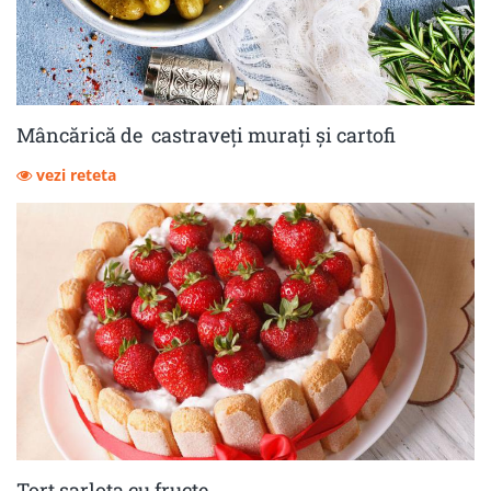
Mâncărică de castraveţi muraţi şi cartofi
vezi reteta
Tort șarlota cu fructe