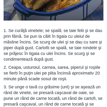
1. Se curăţă vinetele; se spală; se taie felii şi se dau
prin făină. Se pun la călit în tigaia cu uleiul de
măsline încins. Se scurg de ulei şi se dau cu sare şi
piper după gust. Cartofii se spală, se taie rondele şi
se prăjesc în tigaia cu ulei încins. Se scurg şi se
condimentează după gust.
2. Ceapa, usturoiul, carnea, sarea, piperul şi roşiile
se fierb în puţin ulei pe plita încinsă aproximativ 20
minute până scade sosul de roşii.
3. Se unge o tavă cu grăsime (unt) şi se aşează un
rând de vinete, se presară caşcaval de oaie, se
pune un rând de carne tocată, un rând de cartofi, se
presară caşcaval, un rând de carne tocată şi se