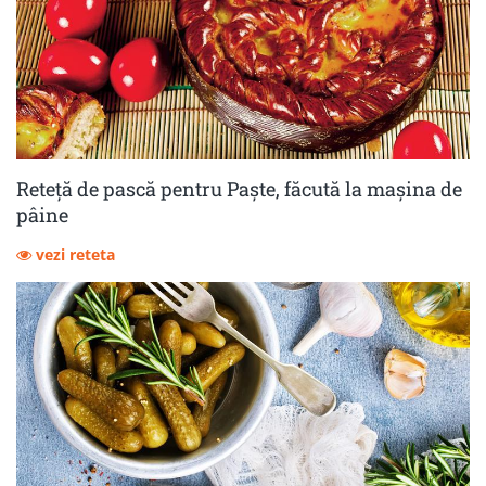
Reteță de pască pentru Paște, făcută la mașina de
pâine
vezi reteta