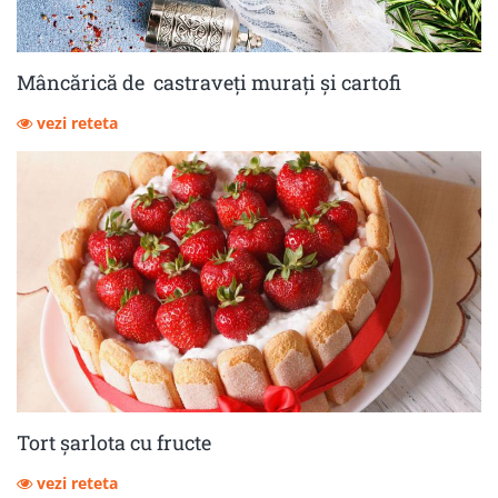
Mâncărică de castraveţi muraţi şi cartofi
vezi reteta
Tort șarlota cu fructe
vezi reteta