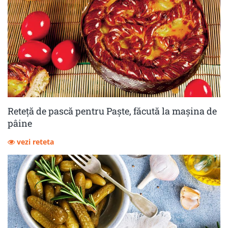
Reteță de pască pentru Paște, făcută la mașina de
pâine
vezi reteta