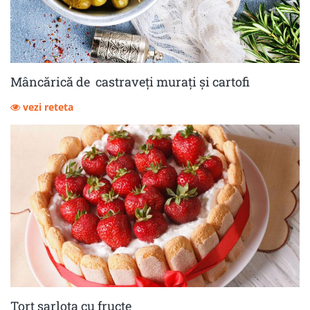
Mâncărică de castraveţi muraţi şi cartofi
vezi reteta
Tort șarlota cu fructe