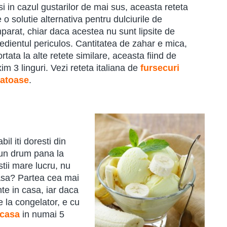
i in cazul gustarilor de mai sus, aceasta reteta
 o solutie alternativa pentru dulciurile de
parat, chiar daca acestea nu sunt lipsite de
redientul periculos. Cantitatea de zahar e mica,
rtata la alte retete similare, aceasta fiind de
m 3 linguri. Vezi reteta italiana de
fursecuri
atoase
.
l iti doresti din
i un drum pana la
tii mare lucru, nu
acasa? Partea cea mai
te in casa, iar daca
e la congelator, e cu
 casa
in numai 5