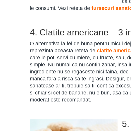
ca o
le consumi. Vezi reteta de
fursecuri sanat
4. Clatite americane – 3 i
O alternativa la fel de buna pentru micul de
reprezinta aceasta reteta de
clatite ameri
care le poti servi cu miere, cu fructe, sau, 
simple. Nu numai ca nu contin zahar, insa in
ingrediente nu se regaseste nici faina, deci 
manca fara a risca sa te ingrasi. Desigur, o
sanatoase ar fi, trebuie sa tii cont ca exces
si chiar si cel de banane, nu e bun, asa c
moderat este recomandat.
5.