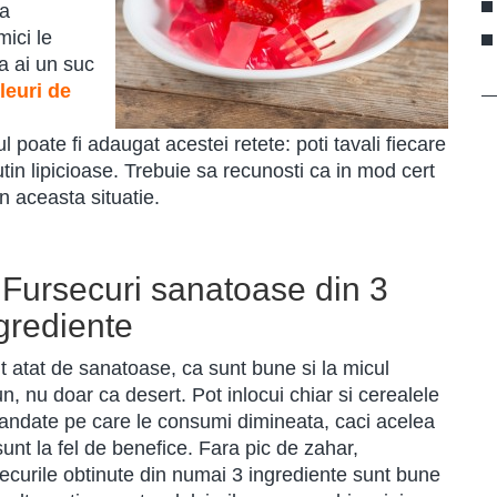
sa
mici le
ca ai un suc
eleuri de
l poate fi adaugat acestei retete: poti tavali fiecare
utin lipicioase. Trebuie sa recunosti ca in mod cert
n aceasta situatie.
 Fursecuri sanatoase din 3
grediente
t atat de sanatoase, ca sunt bune si la micul
n, nu doar ca desert. Pot inlocui chiar si cerealele
andate pe care le consumi dimineata, caci acelea
unt la fel de benefice. Fara pic de zahar,
securile obtinute din numai 3 ingrediente sunt bune