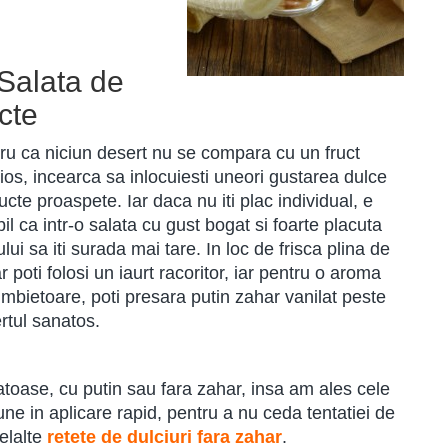
 Salata de
ucte
ru ca niciun desert nu se compara cu un fruct
cios, incearca sa inlocuiesti uneori gustarea dulce
ructe proaspete. Iar daca nu iti plac individual, e
bil ca intr-o salata cu gust bogat si foarte placuta
lui sa iti surada mai tare. In loc de frisca plina de
r poti folosi un iaurt racoritor, iar pentru o aroma
imbietoare, poti presara putin zahar vanilat peste
rtul sanatos.
toase, cu putin sau fara zahar, insa am ales cele
une in aplicare rapid, pentru a nu ceda tentatiei de
elalte
retete de dulciuri fara zahar
.