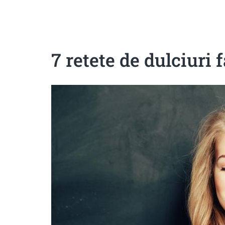
Sanatoase
Dietetice
Cu putine calorii
Crude/raw
Fara gluten
7 retete de dulciuri 