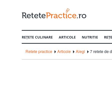
REȚETE CULINARE
ARTICOLE
NUTRITIE
REȚ
Retete practice
Articole
Alegi
7 retete de d
TIPUL MESEI
CUM SA ALEGI
INTERVIURI
EVENIM
CUM SA
Pranz
Primav
Fel principal
Vara
Desert
Anul N
Aperitiv
Iarna
Dezlega
Paste
Craciu
IN FUNCTIE DE REGIM