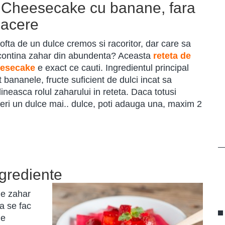
 Cheesecake cu banane, fara
acere
pofta de un dulce cremos si racoritor, dar care sa
contina zahar din abundenta? Aceasta
reteta de
esecake
e exact ce cauti. Ingredientul principal
 bananele, fructe suficient de dulci incat sa
ineasca rolul zaharului in reteta. Daca totusi
feri un dulce mai.. dulce, poti adauga una, maxim 2
ngrediente
de zahar
a se fac
le