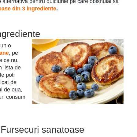
 alternativa pentru dulciurile pe care obisnuiai sa
oase din 3 ingrediente
.
ngrediente
jun o
cane
, pe
de ce nu,
 lista de
le poti
ricat de
ul de oua,
a un consum
 Fursecuri sanatoase