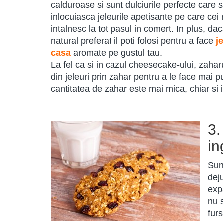
calduroase si sunt dulciurile perfecte care 
inlocuiasca jeleurile apetisante pe care cei 
intalnesc la tot pasul in comert. In plus, da
natural preferat il poti folosi pentru a face
j
casa
aromate pe gustul tau.
La fel ca si in cazul cheesecake-ului, zaharu
din jeleuri prin zahar pentru a le face mai p
cantitatea de zahar este mai mica, chiar si i
3.
in
Sun
deju
exp
nu s
fur