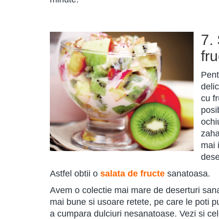
7.
fr
Pent
deli
cu f
posi
ochiu
zaha
mai 
dese
Astfel obtii o
salata de fructe
sanatoasa.
Avem o colectie mai mare de deserturi sana
mai bune si usoare retete, pe care le poti p
a cumpara dulciuri nesanatoase. Vezi si cel