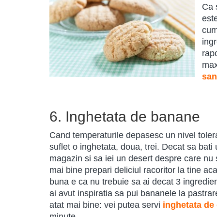
Ca s
este
cum
ing
rapo
maxi
san
6. Inghetata de banane
Cand temperaturile depasesc un nivel tolerabi
suflet o inghetata, doua, trei. Decat sa bat
magazin si sa iei un desert despre care nu s
mai bine prepari deliciul racoritor la tine 
buna e ca nu trebuie sa ai decat 3 ingredien
ai avut inspiratia sa pui bananele la pastrar
atat mai bine: vei putea servi
inghetata de
minute.