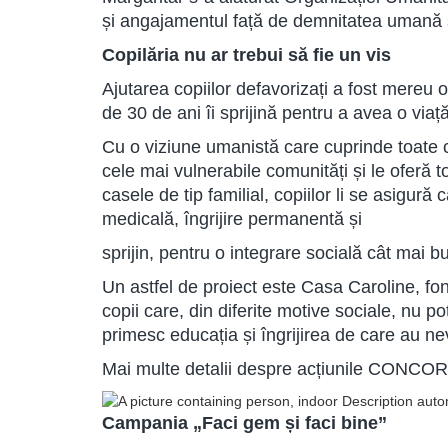
și angajamentul față de demnitatea umană ș
Copilăria nu ar trebui să fie un vis
Ajutarea copiilor defavorizați a fost mereu
de 30 de ani îi sprijină pentru a avea o via
Cu o viziune umanistă care cuprinde toate cu
cele mai vulnerabile comunități și le oferă 
casele de tip familial, copiilor li se asigură
medicală, îngrijire permanentă și
sprijin, pentru o integrare socială cât mai 
Un astfel de proiect este Casa Caroline, f
copii care, din diferite motive sociale, nu pot 
primesc educația și îngrijirea de care au n
Mai multe detalii despre acțiunile CONCOR
Campania „Faci gem și faci bine”