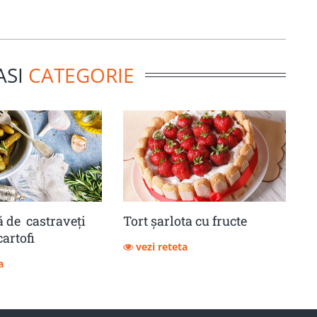
ASI
CATEGORIE
 de castraveţi
Tort șarlota cu fructe
cartofi
vezi reteta
a