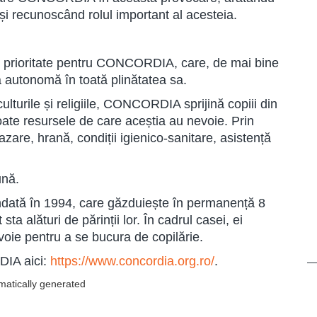
i recunoscând rolul important al acesteia.
 o prioritate pentru CONCORDIA, care, de mai bine
ță autonomă în toată plinătatea sa.
lturile și religiile, CONCORDIA sprijină copiii din
toate resursele de care aceștia au nevoie. Prin
 cazare, hrană, condiții igienico-sanitare, asistență
bună.
ondată în 1994, care găzduiește în permanență 8
sta alături de părinții lor. În cadrul casei, ei
evoie pentru a se bucura de copilărie.
DIA aici:
https://www.concordia.org.ro/
.