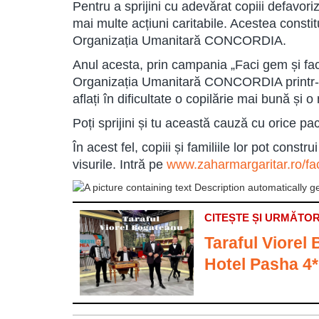
Pentru a sprijini cu adevărat copiii defavori
mai multe acțiuni caritabile. Acestea consti
Organizația Umanitară CONCORDIA.
Anul acesta, prin campania „Faci gem și fac
Organizația Umanitară CONCORDIA printr-un 
aflați în dificultate o copilărie mai bună și
Poți sprijini și tu această cauză cu orice p
În acest fel, copiii și familiile lor pot constru
visurile. Intră pe
www.zaharmargaritar.ro/fac
CITEȘTE ȘI URMĂTOR
Taraful Viorel 
Hotel Pasha 4*