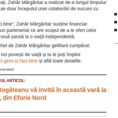
zați, Zahăr Mărgăritar a realizat de-a lungul timpului
tuie doar începutul unei colaborări de succes cu
i bine”, Zahăr Mărgăritar susține financiar
parteneriat ce are scopul de a le oferi celor
 o nouă șansă la o viață independentă.
achet de Zahăr Mărgăritar gelifiant cumpărat.
i noi povești de viață și tu le poți împlini
i-gem-si-faci-bine
și află toate detaliile.
UL ARTICOL:
Bogăteanu vă invită în această vară la
, din Eforie Nord