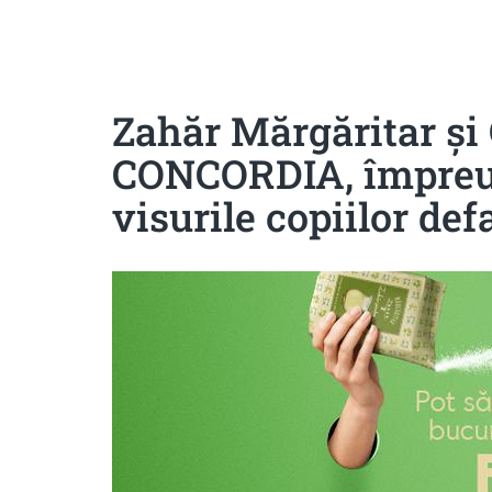
Sanatoase
Dietetice
Cu putine calorii
Crude/raw
Fara gluten
Zahăr Mărgăritar și
CONCORDIA, împreun
visurile copiilor def