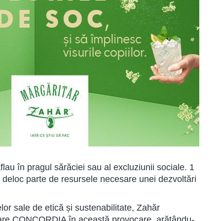
lau în pragul sărăciei sau al excluziunii sociale. 1
 deloc parte de resursele necesare unei dezvoltări
lor sale de etică și sustenabilitate, Zahăr
itare CONCORDIA în această provocare, arătându-