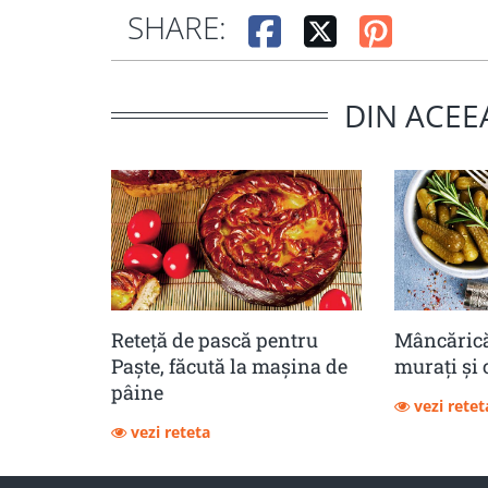
SHARE:
DIN ACEE
Reteță de pască pentru
Mâncărică
Paște, făcută la mașina de
muraţi şi 
pâine
vezi retet
vezi reteta