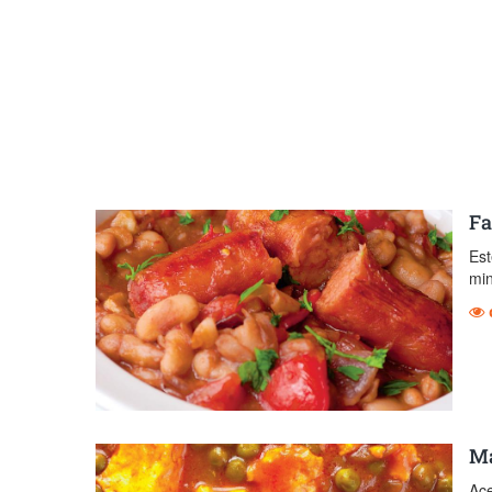
Fa
Est
min
Ma
Ace