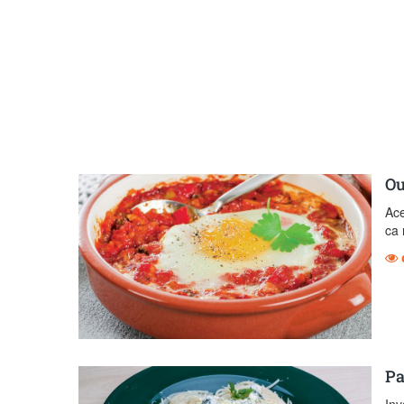
Ou
Ace
ca 
Pa
Inv