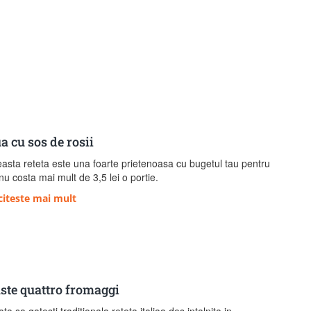
a cu sos de rosii
asta reteta este una foarte prietenoasa cu bugetul tau pentru
nu costa mai mult de 3,5 lei o portie.
citeste mai mult
ste quattro fromaggi
ata sa gatesti traditionala reteta italiaa des intalnita in