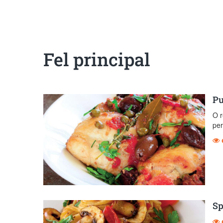
Sanatoase
Dietetice
Cu putine calorii
Crude/raw
Fara gluten
Fel principal
Pu
O r
per
Sp