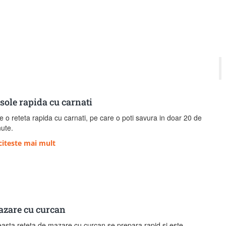
sole rapida cu carnati
e o reteta rapida cu carnati, pe care o poti savura in doar 20 de
ute.
citeste mai mult
zare cu curcan
asta reteta de mazare cu curcan se prepara rapid si este