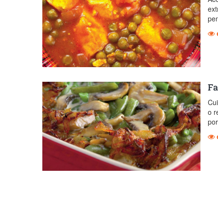
ext
pen
Fa
Cui
o r
por