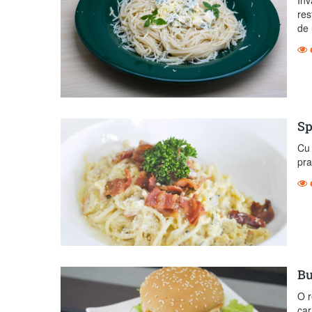
res
de 
Sp
Cu 
pra
Bu
O r
car