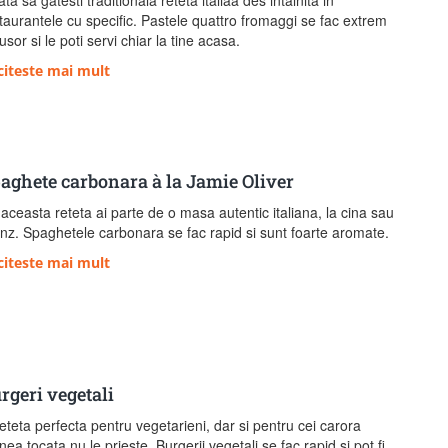
taurantele cu specific. Pastele quattro fromaggi se fac extrem
usor si le poti servi chiar la tine acasa.
citeste mai mult
aghete carbonara à la Jamie Oliver
aceasta reteta ai parte de o masa autentic italiana, la cina sau
nz. Spaghetele carbonara se fac rapid si sunt foarte aromate.
citeste mai mult
rgeri vegetali
eteta perfecta pentru vegetarieni, dar si pentru cei carora
nea tocata nu le prieste. Burgerii vegetali se fac rapid si pot fi