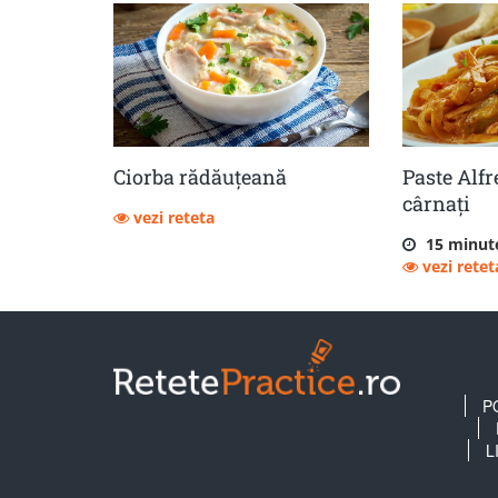
Ciorba rădăuțeană
Paste Alfr
cârnați
vezi reteta
15 minut
vezi retet
P
L