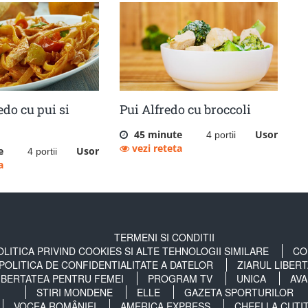
edo cu pui si
Pui Alfredo cu broccoli
45 minute
Usor
4 portii
vezi reteta
e
Usor
4 portii
a
TERMENI SI CONDITII
OLITICA PRIVIND COOKIES SI ALTE TEHNOLOGII SIMILARE
CO
POLITICA DE CONFIDENTIALITATE A DATELOR
ZIARUL LIBER
IBERTATEA PENTRU FEMEI
PROGRAM TV
UNICA
AVA
STIRI MONDENE
ELLE
GAZETA SPORTURILOR
VOCEA ROMÂNIEI
AMERICA EXPRESS
CHEFI LA CUȚI