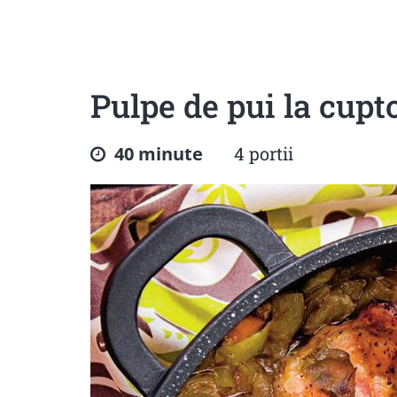
Sanatoase
Dietetice
Cu putine calorii
Crude/raw
Fara gluten
Pulpe de pui la cupt
40 minute
4 portii