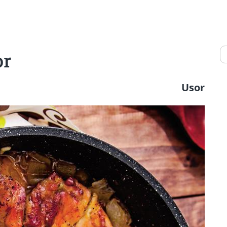
or
Usor