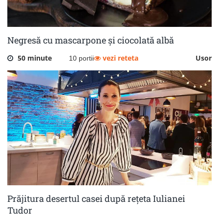
Negresă cu mascarpone și ciocolată albă
50 minute
vezi reteta
Usor
10 portii
Prăjitura desertul casei după rețeta Iulianei
Tudor