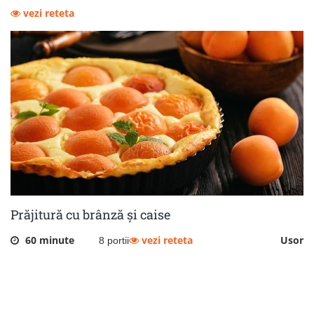
vezi reteta
Prăjitură cu brânză și caise
60 minute
vezi reteta
Usor
8 portii