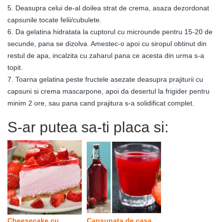
5. Deasupra celui de-al doilea strat de crema, asaza dezordonat
capsunile tocate felii/cubulete.
6. Da gelatina hidratata la cuptorul cu microunde pentru 15-20 de
secunde, pana se dizolva. Amestec-o apoi cu siropul obtinut din
restul de apa, incalzita cu zaharul pana ce acesta din urma s-a
topit.
7. Toarna gelatina peste fructele asezate deasupra prajiturii cu
capsuni si crema mascarpone, apoi da desertul la frigider pentru
minim 2 ore, sau pana cand prajitura s-a solidificat complet.
S-ar putea sa-ti placa si:
Cheesecake cu
Capsunata de casa