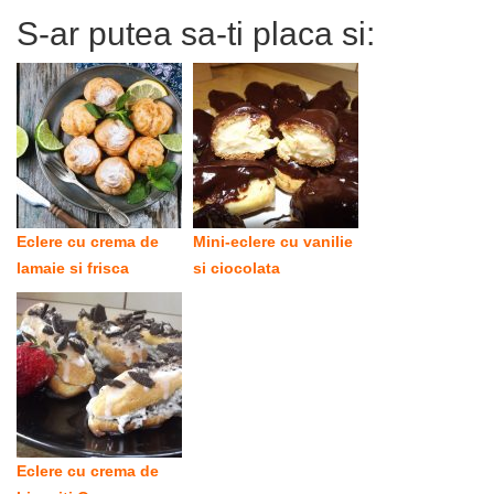
S-ar putea sa-ti placa si:
Eclere cu crema de
Mini-eclere cu vanilie
lamaie si frisca
si ciocolata
Eclere cu crema de