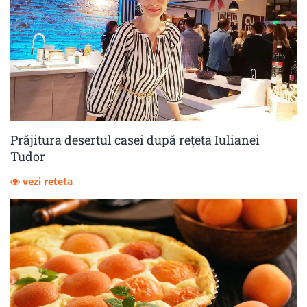
Prăjitura desertul casei după rețeta Iulianei
Tudor
vezi reteta