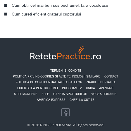
Cum obtii cel mai bun sos bechamel, fara cocoloase
Cum cureti eficient gratarul cuptorului
TERMENI SI CONDITII
POLITICA PRIVIND COOKIES SI ALTE TEHNOLOGII SIMILARE
CONTACT
POLITICA DE CONFIDENTIALITATE A DATELOR
ZIARUL LIBERTATEA
LIBERTATEA PENTRU FEMEI
PROGRAM TV
UNICA
AVANTAJE
STIRI MONDENE
ELLE
GAZETA SPORTURILOR
VOCEA ROMÂNIEI
AMERICA EXPRESS
CHEFI LA CUȚITE
© 2026 RINGIER ROMANIA. All rights reserved.