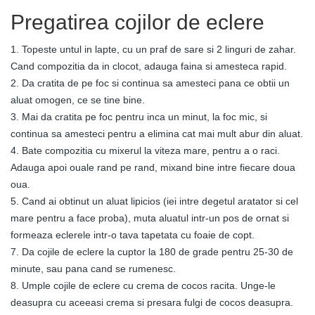
Pregatirea cojilor de eclere
1. Topeste untul in lapte, cu un praf de sare si 2 linguri de zahar.
Cand compozitia da in clocot, adauga faina si amesteca rapid.
2. Da cratita de pe foc si continua sa amesteci pana ce obtii un
aluat omogen, ce se tine bine.
3. Mai da cratita pe foc pentru inca un minut, la foc mic, si
continua sa amesteci pentru a elimina cat mai mult abur din aluat.
4. Bate compozitia cu mixerul la viteza mare, pentru a o raci.
Adauga apoi ouale rand pe rand, mixand bine intre fiecare doua
oua.
5. Cand ai obtinut un aluat lipicios (iei intre degetul aratator si cel
mare pentru a face proba), muta aluatul intr-un pos de ornat si
formeaza eclerele intr-o tava tapetata cu foaie de copt.
7. Da cojile de eclere la cuptor la 180 de grade pentru 25-30 de
minute, sau pana cand se rumenesc.
8. Umple cojile de eclere cu crema de cocos racita. Unge-le
deasupra cu aceeasi crema si presara fulgi de cocos deasupra.