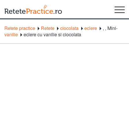
Retete practice
Retete
ciocolata
eclere
,
,
Mini-
vanilie
eclere cu vanilie si ciocolata