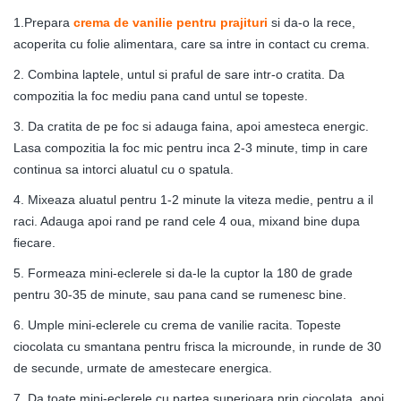
1.Prepara
crema de vanilie pentru prajituri
si da-o la rece,
acoperita cu folie alimentara, care sa intre in contact cu crema.
2. Combina laptele, untul si praful de sare intr-o cratita. Da
compozitia la foc mediu pana cand untul se topeste.
3. Da cratita de pe foc si adauga faina, apoi amesteca energic.
Lasa compozitia la foc mic pentru inca 2-3 minute, timp in care
continua sa intorci aluatul cu o spatula.
4. Mixeaza aluatul pentru 1-2 minute la viteza medie, pentru a il
raci. Adauga apoi rand pe rand cele 4 oua, mixand bine dupa
fiecare.
5. Formeaza mini-eclerele si da-le la cuptor la 180 de grade
pentru 30-35 de minute, sau pana cand se rumenesc bine.
6. Umple mini-eclerele cu crema de vanilie racita. Topeste
ciocolata cu smantana pentru frisca la microunde, in runde de 30
de secunde, urmate de amestecare energica.
7. Da toate mini-eclerele cu partea superioara prin ciocolata, apoi