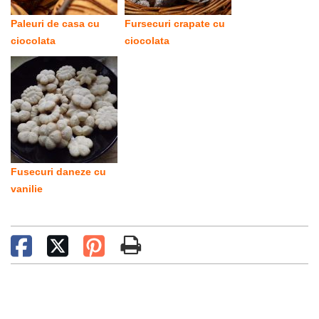
Paleuri de casa cu
Fursecuri crapate cu
ciocolata
ciocolata
Fusecuri daneze cu
vanilie