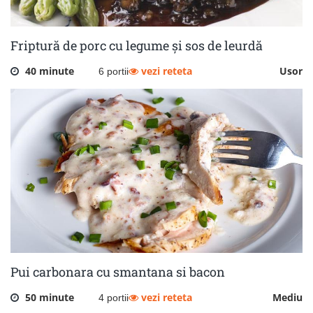
Friptură de porc cu legume și sos de leurdă
40 minute
vezi reteta
Usor
6 portii
Pui carbonara cu smantana si bacon
50 minute
vezi reteta
Mediu
4 portii