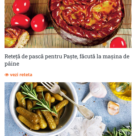
Reteță de pască pentru Paște, făcută la mașina de
pâine
vezi reteta