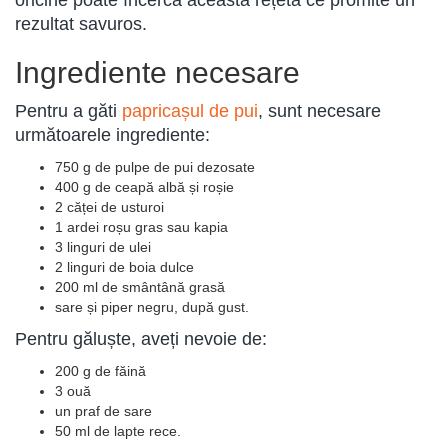
oricine poate încerca această rețetă ce promite un
rezultat savuros.
Ingrediente necesare
Pentru a găti
papricașul de pui
, sunt necesare
următoarele ingrediente:
750 g de pulpe de pui dezosate
400 g de ceapă albă și roșie
2 căței de usturoi
1 ardei roșu gras sau kapia
3 linguri de ulei
2 linguri de boia dulce
200 ml de smântână grasă
sare și piper negru, după gust.
Pentru găluște, aveți nevoie de:
200 g de făină
3 ouă
un praf de sare
50 ml de lapte rece.