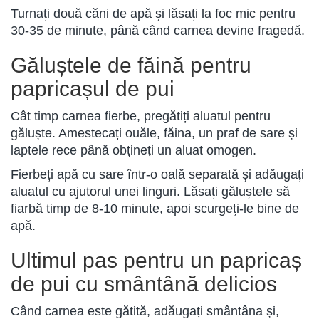
Turnați două căni de apă și lăsați la foc mic pentru
30-35 de minute, până când carnea devine fragedă.
Găluștele de făină pentru
papricașul de pui
Cât timp carnea fierbe, pregătiți aluatul pentru
găluște. Amestecați ouăle, făina, un praf de sare și
laptele rece până obțineți un aluat omogen.
Fierbeți apă cu sare într-o oală separată și adăugați
aluatul cu ajutorul unei linguri. Lăsați găluștele să
fiarbă timp de 8-10 minute, apoi scurgeți-le bine de
apă.
Ultimul pas pentru un papricaș
de pui cu smântână delicios
Când carnea este gătită, adăugați smântâna și,