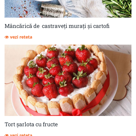
Mâncărică de castraveţi muraţi şi cartofi
vezi reteta
Tort șarlota cu fructe
vezi reteta