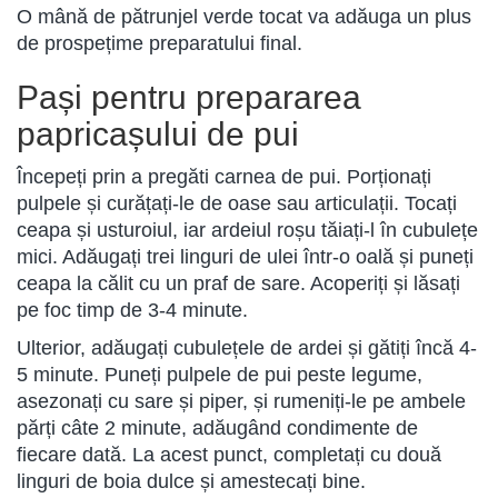
O mână de pătrunjel verde tocat va adăuga un plus
de prospețime preparatului final.
Pași pentru prepararea
papricașului de pui
Începeți prin a pregăti carnea de pui. Porționați
pulpele și curățați-le de oase sau articulații. Tocați
ceapa și usturoiul, iar ardeiul roșu tăiați-l în cubulețe
mici. Adăugați trei linguri de ulei într-o oală și puneți
ceapa la călit cu un praf de sare. Acoperiți și lăsați
pe foc timp de 3-4 minute.
Ulterior, adăugați cubulețele de ardei și gătiți încă 4-
5 minute. Puneți pulpele de pui peste legume,
asezonați cu sare și piper, și rumeniți-le pe ambele
părți câte 2 minute, adăugând condimente de
fiecare dată. La acest punct, completați cu două
linguri de boia dulce și amestecați bine.