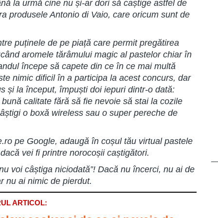
ă la urmă cine nu și-ar dori să caștige astfel de
ra produsele Antonio di Vaio, care oricum sunt de
ntre puținele de pe piață care permit pregătirea
ducând aromele tărâmului magic al pastelor chiar în
randul începe să capete din ce în ce mai multă
te nimic dificil în a participa la acest concurs, dar
și la început, împuști doi iepuri dintr-o dată:
ună calitate fără să fie nevoie să stai la cozile
 câștigi o boxă wireless sau o super pereche de
.ro
pe Google, adaugă în coșul tău virtual pastele
dacă vei fi printre norocoșii caștigători.
u voi câștiga niciodată”! Dacă nu încerci, nu ai de
ar nu ai nimic de pierdut.
UL ARTICOL: