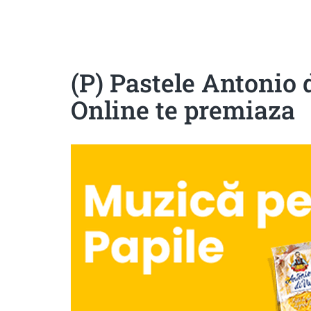
Sanatoase
Dietetice
Cu putine calorii
Crude/raw
Fara gluten
(P) Pastele Antonio
Online te premiaza