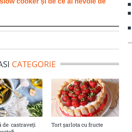
 slow cooker și de ce ai nevoie de
ASI
CATEGORIE
 de castraveţi
Tort șarlota cu fructe
cartofi