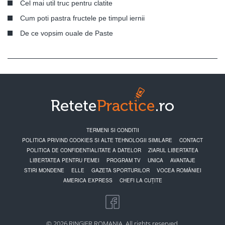
Cel mai util truc pentru clatite
Cum poti pastra fructele pe timpul iernii
De ce vopsim ouale de Paste
TERMENI SI CONDITII
POLITICA PRIVIND COOKIES SI ALTE TEHNOLOGII SIMILARE
CONTACT
POLITICA DE CONFIDENTIALITATE A DATELOR
ZIARUL LIBERTATEA
LIBERTATEA PENTRU FEMEI
PROGRAM TV
UNICA
AVANTAJE
STIRI MONDENE
ELLE
GAZETA SPORTURILOR
VOCEA ROMÂNIEI
AMERICA EXPRESS
CHEFI LA CUȚITE
© 2026 RINGIER ROMANIA. All rights reserved.