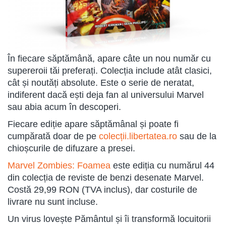
În fiecare săptămână, apare câte un nou număr cu
supereroii tăi preferați. Colecția include atât clasici,
cât și noutăți absolute. Este o serie de neratat,
indiferent dacă ești deja fan al universului Marvel
sau abia acum în descoperi.
Fiecare ediție apare săptămânal și poate fi
cumpărată doar de pe
colecții.libertatea.ro
sau de la
chioșcurile de difuzare a presei.
Marvel Zombies: Foamea
este ediția cu numărul 44
din colecția de reviste de benzi desenate Marvel.
Costă 29,99 RON (TVA inclus), dar costurile de
livrare nu sunt incluse.
Un virus lovește Pământul și îi transformă locuitorii