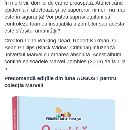
în morți vii, dornici de carne proaspătă. Atunci când
epidemia îi afectează și pe supereroi, nimeni nu mai
este în siguranță! Vor putea supraviețuitorii să
controleze foamea insațiabilă a zombilor sau acesta
este sfârșitul umanității?
Creatorul The Walking Dead, Robert Kirkman, și
Sean Phillips (Black Widow, Criminal) infuzează
universul Marvel cu oroarea absolută. Acest album
conține episoadele Marvel Zombies (2006) de la 1 la
5.
Precomandă edițiile din luna AUGUST pentru
colecția Marvel!