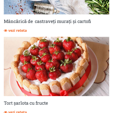
Mâncărică de castraveţi muraţi şi cartofi
vezi reteta
Tort șarlota cu fructe
vezi reteta