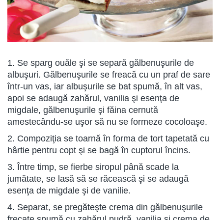
1. Se sparg ouăle şi se separă gălbenuşurile de
albuşuri. Gălbenuşurile se freacă cu un praf de sare
într-un vas, iar albuşurile se bat spumă, în alt vas,
apoi se adaugă zahărul, vanilia şi esenţa de
migdale, gălbenuşurile şi făina cernută
amestecându-se uşor să nu se formeze cocoloaşe.
2. Compoziţia se toarnă în forma de tort tapetată cu
hârtie pentru copt şi se bagă în cuptorul încins.
3. Între timp, se fierbe siropul până scade la
jumătate, se lasă să se răcească şi se adaugă
esenţa de migdale şi de vanilie.
4. Separat, se pregăteşte crema din gălbenuşurile
frecate spumă cu zahărul pudră, vanilia şi crema de