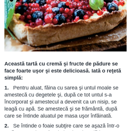
Această tartă cu cremă şi fructe de pădure se
face foarte uşor şi este delicioasă. Iată o reţetă
simplă:
1.
Pentru aluat, făina cu sarea şi untul moale se
amestecă cu de­getele şi, după ce tot untul s-a
încorporat şi amestecul a devenit ca un nisip, se
leagă cu apă. Se amestecă şi se frământă, după
care se întinde aluatul pe masa uşor înfăinată.
2.
Se întinde o foaie subţire care se aşază într-o