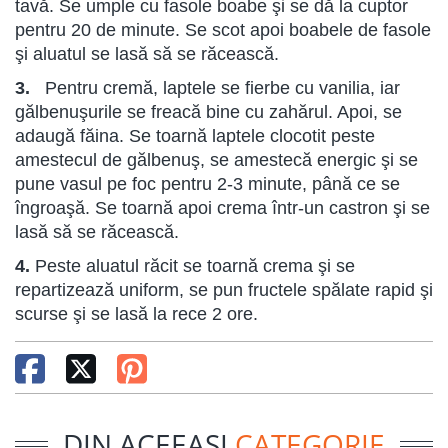
tavă. Se umple cu fasole boabe şi se dă la cuptor
pentru 20 de minute. Se scot apoi boabele de fasole
şi aluatul se lasă să se răcească.
3.
Pentru cremă, laptele se fierbe cu vanilia, iar
gălbenuşurile se freacă bine cu zahărul. Apoi, se
adaugă făina. Se toarnă laptele clocotit peste
amestecul de gălbenuş, se amestecă energic şi se
pune vasul pe foc pentru 2-3 minute, până ce se
îngroaşă. Se toarnă apoi crema într-un castron şi se
lasă să se răcească.
4.
Peste aluatul răcit se toarnă crema şi se
repartizează uniform, se pun fructele spălate rapid şi
scurse şi se lasă la rece 2 ore.
DIN ACEEASI
CATEGORIE