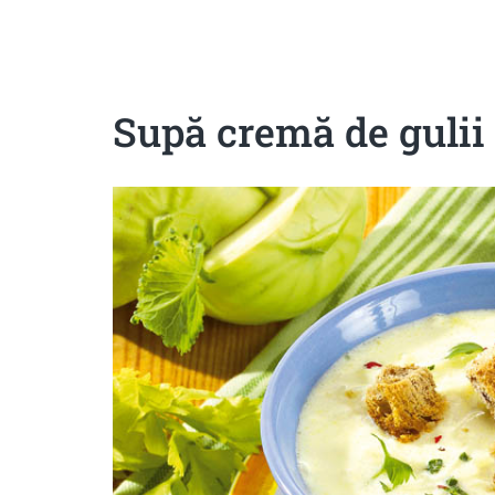
Sanatoase
Dietetice
Cu putine calorii
Crude/raw
Fara gluten
Supă cremă de gulii