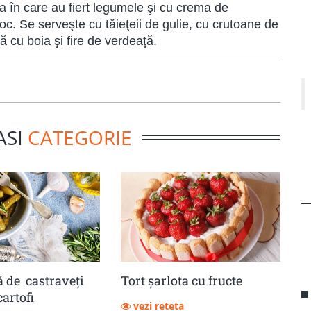
în care au fiert legumele şi cu crema de
c. Se serveşte cu tăieţeii de gulie, cu crutoane de
 cu boia şi fire de verdeaţă.
ASI
CATEGORIE
 de castraveţi
Tort șarlota cu fructe
cartofi
vezi reteta