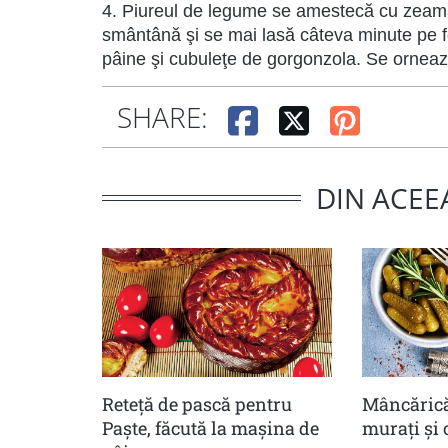
4. Piureul de legume se amestecă cu zeama 
smântână şi se mai lasă câteva minute pe fo
pâine şi cubuleţe de gorgonzola. Se ornează
SHARE:
DIN ACEE
Reteță de pască pentru
Mâncărică
Paște, făcută la mașina de
muraţi şi 