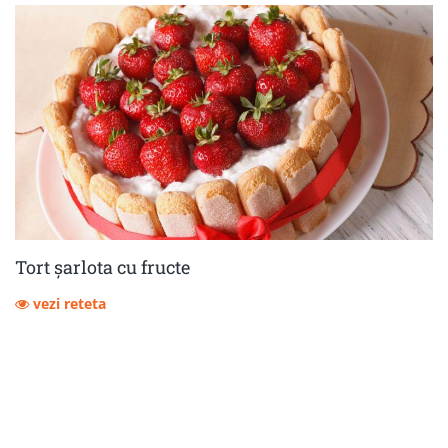
Tort șarlota cu fructe
vezi reteta