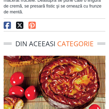
macerat fructele. Deasupra se pune câte o lingură
de cremă, se presară fistic şi se ornează cu frunze
de mentă.
DIN ACEEASI
CATEGORIE