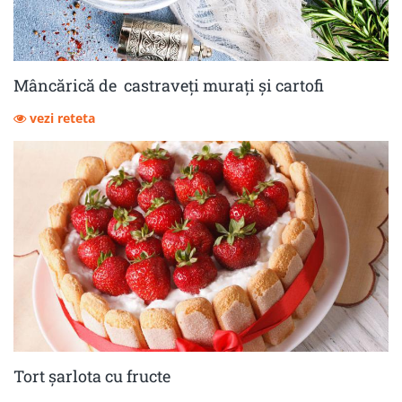
Mâncărică de castraveţi muraţi şi cartofi
vezi reteta
Tort șarlota cu fructe