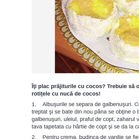
Îţi plac prăjiturile cu cocos? Trebuie să 
rotiţele cu nucă de cocos!
1. Albuşurile se separa de galbenuşuri. C
treptat şi se bate din nou pâna se obţine o 
galbenuşuri, uleiul, praful de copt, zaharul v
tava tapetata cu hârtie de copt şi se da la c
2. Pentru crema, budinca de vanilie se fierb