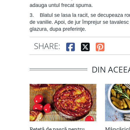
adauga untul frecat spuma.
3. Blatul se lasa la racit, se decupeaza ro
de vanilie. Apoi, de jur împrejur se tavale
glazura, dupa preferinţe.
SHARE:
DIN ACEE
Reteță de pască pentru
Mâncărică