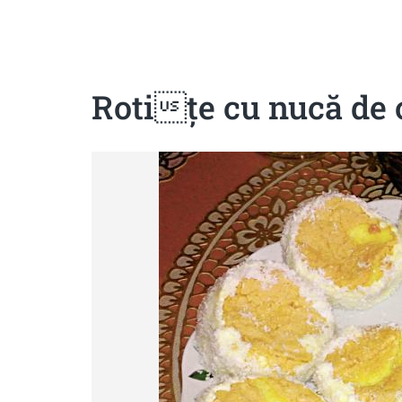
Sanatoase
Dietetice
Cu putine calorii
Crude/raw
Fara gluten
Rotiţe cu nucă de 