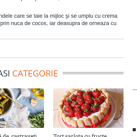
ndele care se taie la mijloc şi se umplu cu crema
sc prin nuca de cocos, iar deasupra de orneaza cu
ASI
CATEGORIE
 de castraveţi
Tort șarlota cu fructe