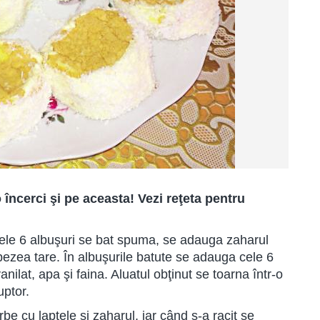
o încerci şi pe aceasta! Vezi reţeta pentru
ele 6 albuşuri se bat spuma, se adauga zaharul
bezea tare. În albuşurile batute se adauga cele 6
anilat, apa şi faina. Aluatul obţinut se toarna într-o
uptor.
e cu laptele şi zaharul, iar când s-a racit se