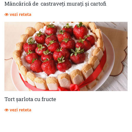
Mâncărică de castraveţi muraţi şi cartofi
vezi reteta
Tort șarlota cu fructe
vezi reteta