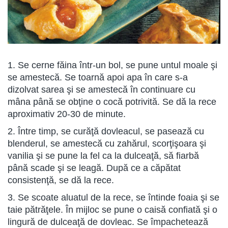
1. Se cerne făina într-un bol, se pune untul moale şi
se amestecă. Se toarnă apoi apa în care s-a
dizolvat sarea şi se amestecă în continuare cu
mâna până se obţine o cocă potrivită. Se dă la rece
aproximativ 20-30 de minute.
2. Între timp, se curăţă dovleacul, se pasează cu
blenderul, se amestecă cu zahărul, scorţişoara şi
vanilia şi se pune la fel ca la dulceaţă, să fiarbă
până scade şi se leagă. După ce a căpătat
consistenţă, se dă la rece.
3. Se scoate aluatul de la rece, se întinde foaia şi se
taie pătrăţele. În mijloc se pune o caisă confiată şi o
lingură de dulceaţă de dovleac. Se împachetează