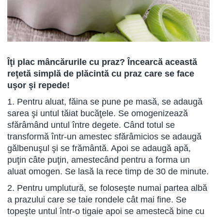
Îţi plac mâncărurile cu praz? Încearcă această
reţetă simplă de plăcintă cu praz care se face
uşor şi repede!
1. Pentru aluat, făina se pune pe masă, se adaugă
sarea şi untul tăiat bucăţele. Se omogenizează
sfărâmând untul între degete. Când totul se
transformă într-un amestec sfărâmicios se adaugă
gălbenuşul şi se frământă. Apoi se adaugă apă,
puţin câte puţin, amestecând pentru a forma un
aluat omogen. Se lasă la rece timp de 30 de minute.
2. Pentru umplutură, se foloseşte numai partea albă
a prazului care se taie rondele cât mai fine. Se
topeşte untul într-o tigaie apoi se amestecă bine cu