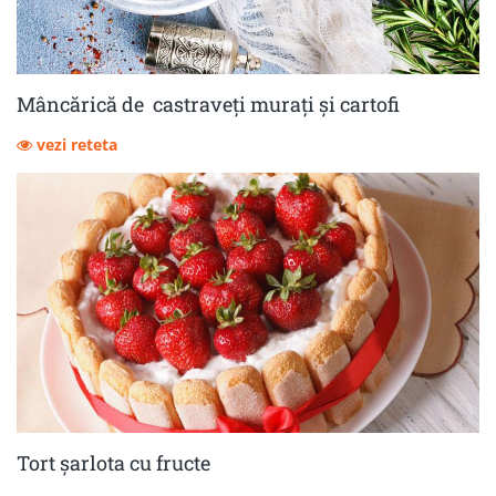
Mâncărică de castraveţi muraţi şi cartofi
vezi reteta
Tort șarlota cu fructe