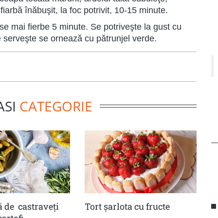
iarbă înăbuşit, la foc potrivit, 10-15 minute.
se mai fierbe 5 minute. Se potriveşte la gust cu
 se serveşte se ornează cu pătrunjel verde.
ASI
CATEGORIE
 de castraveţi
Tort șarlota cu fructe