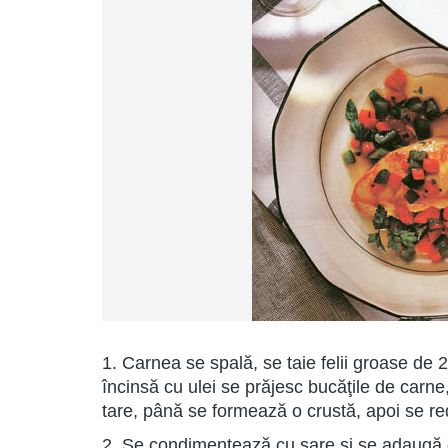
1. Carnea se spală, se taie felii groase de 
încinsă cu ulei se prăjesc bucăţile de carne
tare, până se formează o crustă, apoi se re
2. Se condimentează cu sare şi se adaugă c