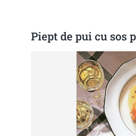
Sanatoase
Dietetice
Cu putine calorii
Crude/raw
Fara gluten
Piept de pui cu sos 