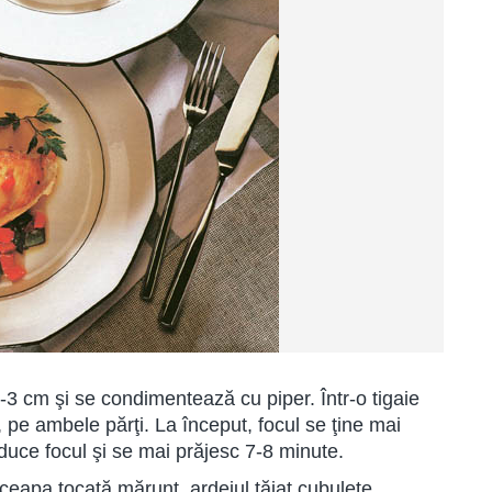
2-3 cm şi se condimentează cu piper. Într-o tigaie
, pe ambele părţi. La început, focul se ţine mai
duce focul şi se mai prăjesc 7-8 minute.
eapa tocată mărunt, ardeiul tăiat cubuleţe,