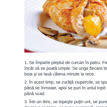
1. Se împarte pieptul de curcan în patru. Fi
încât să se poată umple. Se unge fiecare b
boia şi se lasă câteva minute la rece.
2. În acest timp, se curăţă ciupercile, se spa
până se înmoaie, apoi se pun în untul topi
până scad.
3. Într-un ibric, se topeşte puţin unt, se pun