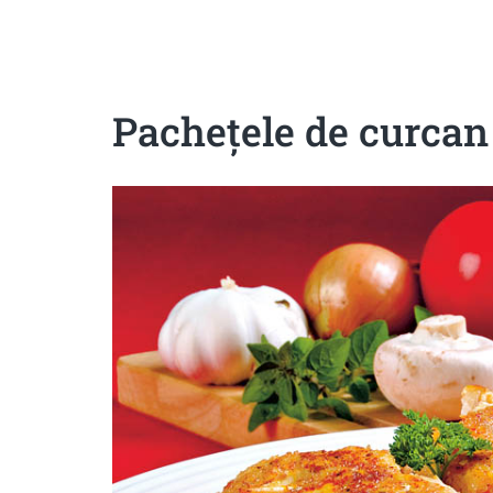
Sanatoase
Dietetice
Cu putine calorii
Crude/raw
Fara gluten
Pacheţele de curcan