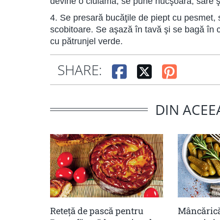
devine o ciulama, se pune nucşoară, sare şi
4. Se presară bucăţile de piept cu pesmet, 
scobitoare. Se aşază în tavă şi se bagă în
cu pătrunjel verde.
SHARE:
DIN ACEE
Reteță de pască pentru
Mâncărică