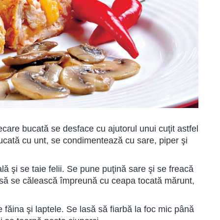
ecare bucată se desface cu ajutorul unui cuţit astfel
ucată cu unt, se condimentează cu sare, piper şi
lă şi se taie felii. Se pune puţină sare şi se freacă
t să se călească împreună cu ceapa tocată mărunt,
e făina şi laptele. Se lasă să fiarbă la foc mic până