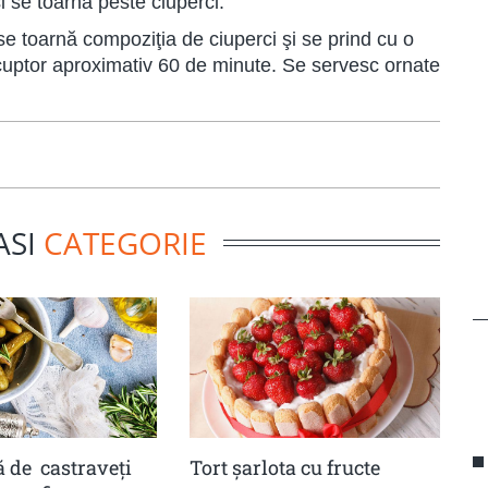
 se toarnă peste ciuperci.
se toarnă compoziţia de ciuperci şi se prind cu o
 cuptor aproximativ 60 de minute. Se servesc ornate
ASI
CATEGORIE
 de castraveţi
Tort șarlota cu fructe