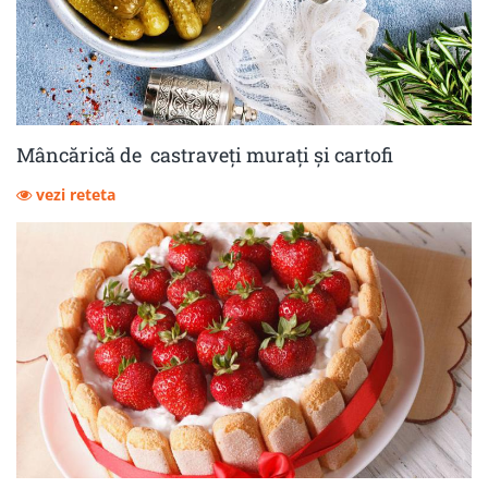
Mâncărică de castraveţi muraţi şi cartofi
vezi reteta