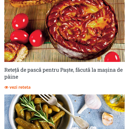
Reteță de pască pentru Paște, făcută la mașina de
pâine
vezi reteta