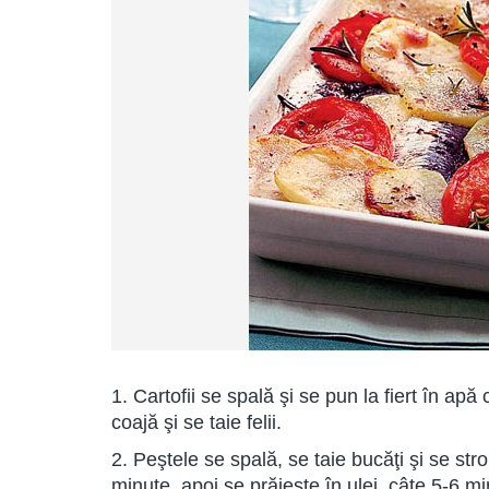
1. Cartofii se spală şi se pun la fiert în ap
coajă şi se taie felii.
2. Peştele se spală, se taie bucăţi şi se s
minute, apoi se prăjeşte în ulei, câte 5-6 m