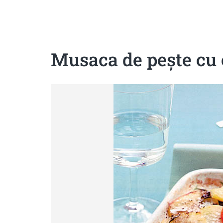
Sanatoase
Dietetice
Cu putine calorii
Crude/raw
Fara gluten
Musaca de peşte cu 