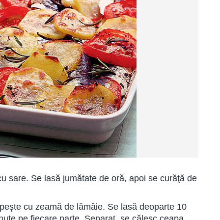
ă cu sare. Se lasă jumătate de oră, apoi se curăţă de
tropeşte cu zeamă de lămâie. Se lasă deoparte 10
inute pe fiecare parte. Separat, se călesc ceapa