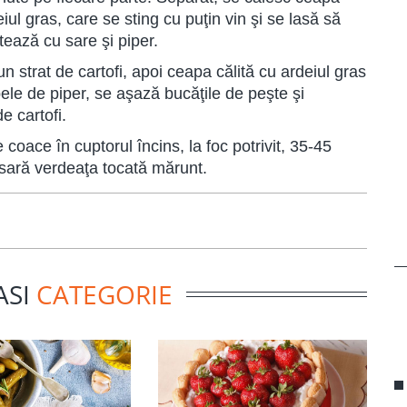
iul gras, care se sting cu puţin vin şi se lasă să
ează cu sare şi piper.
n strat de cartofi, apoi ceapa călită cu ardeiul gras
bele de piper, se aşază bucăţile de peşte şi
de cartofi.
 coace în cuptorul încins, la foc potrivit, 35-45
esară verdeaţa tocată mărunt.
ASI
CATEGORIE