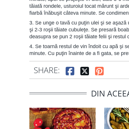
tăiată rondele, usturoiul tocat mărunt şi arde
fiarbă înăbuşit câteva minute. Se condiment
3. Se unge o tavă cu puţin ulei şi se aşază u
şi 2-3 roşii tăiate cubuleţe. Se presară boa
deasupra se pun 2 roşii tăiate felii şi restul 
4. Se toarnă restul de vin îndoit cu apă şi se
minute. Cu puţin înainte de a fi gata, se pr
SHARE:
DIN ACEE