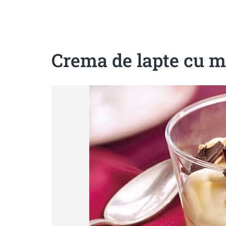
Sanatoase
Dietetice
Cu putine calorii
Crude/raw
Fara gluten
Crema de lapte cu m