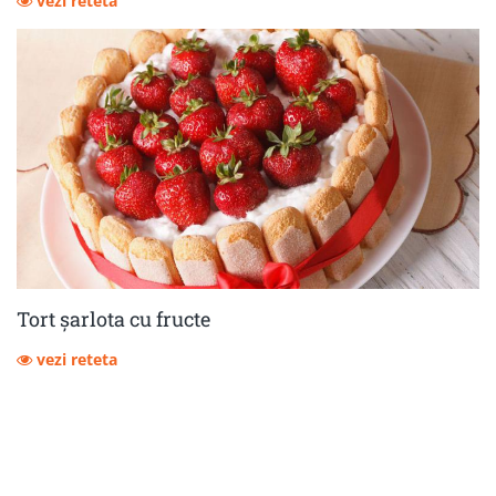
vezi reteta
Tort șarlota cu fructe
vezi reteta