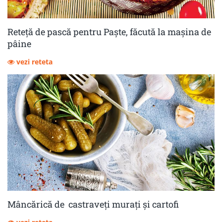
Reteță de pască pentru Paște, făcută la mașina de
pâine
vezi reteta
Mâncărică de castraveţi muraţi şi cartofi