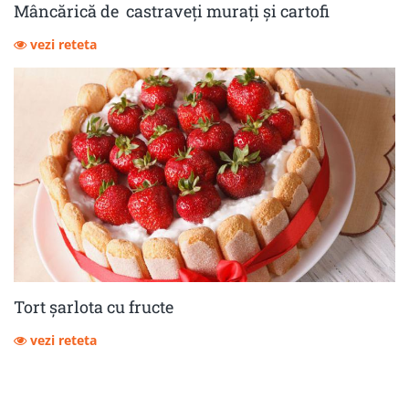
Mâncărică de castraveţi muraţi şi cartofi
vezi reteta
Tort șarlota cu fructe
vezi reteta