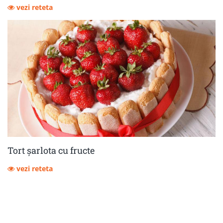
vezi reteta
Tort șarlota cu fructe
vezi reteta