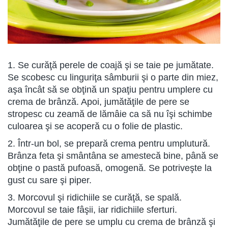
1. Se curăţă perele de coajă şi se taie pe jumătate.
Se scobesc cu linguriţa sâmburii şi o parte din miez,
aşa încât să se obţină un spaţiu pentru umplere cu
crema de brânză. Apoi, jumătăţile de pere se
stropesc cu zeamă de lămâie ca să nu îşi schimbe
culoarea şi se acoperă cu o folie de plastic.
2. Într-un bol, se prepară crema pentru umplutură.
Brânza feta şi smântâna se amestecă bine, până se
obţine o pastă pufoasă, omogenă. Se potriveşte la
gust cu sare şi piper.
3. Morcovul şi ridichiile se curăţă, se spală.
Morcovul se taie fâşii, iar ridichiile sferturi.
Jumătăţile de pere se umplu cu crema de brânză şi