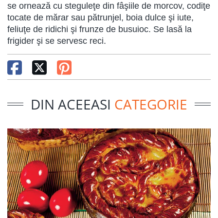
se ornează cu steguleţe din fâşiile de morcov, codiţe
tocate de mărar sau pătrunjel, boia dulce şi iute,
feliuţe de ridichi şi frunze de busuioc. Se lasă la
frigider şi se servesc reci.
DIN ACEEASI
CATEGORIE