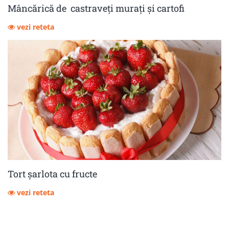
Mâncărică de castraveţi muraţi şi cartofi
vezi reteta
Tort șarlota cu fructe
vezi reteta