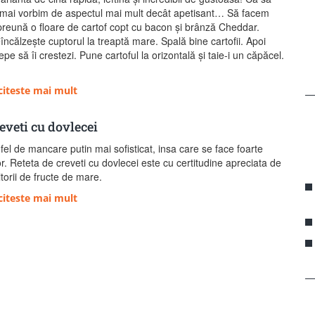
mai vorbim de aspectul mai mult decât apetisant… Să facem
reună o floare de cartof copt cu bacon și brânză Cheddar.
încălzește cuptorul la treaptă mare. Spală bine cartofii. Apoi
epe să îi crestezi. Pune cartoful la orizontală și taie-i un căpăcel.
]
citeste mai mult
eveti cu dovlecei
fel de mancare putin mai sofisticat, insa care se face foarte
r. Reteta de creveti cu dovlecei este cu certitudine apreciata de
itorii de fructe de mare.
citeste mai mult