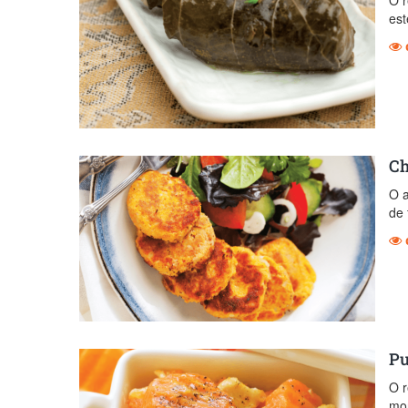
O r
est
Ch
O a
de 
Pu
O r
mor