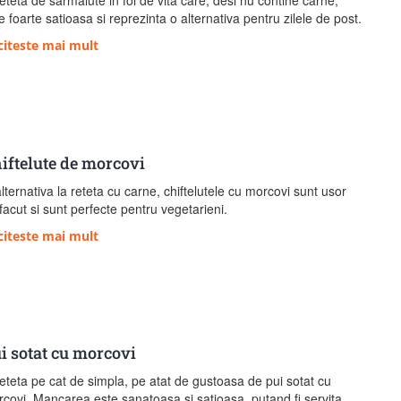
eteta de sarmalute in foi de vita care, desi nu contine carne,
e foarte satioasa si reprezinta o alternativa pentru zilele de post.
citeste mai mult
iftelute de morcovi
lternativa la reteta cu carne, chiftelutele cu morcovi sunt usor
facut si sunt perfecte pentru vegetarieni.
citeste mai mult
i sotat cu morcovi
eteta pe cat de simpla, pe atat de gustoasa de pui sotat cu
covi. Mancarea este sanatoasa si satioasa, putand fi servita