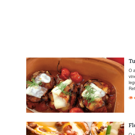
Tu
O a
vin
leg
Ret
Fl
O v