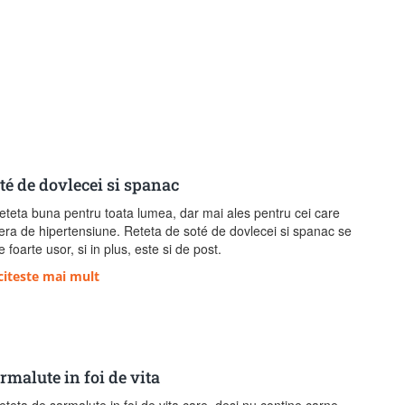
té de dovlecei si spanac
eteta buna pentru toata lumea, dar mai ales pentru cei care
era de hipertensiune. Reteta de soté de dovlecei si spanac se
e foarte usor, si in plus, este si de post.
citeste mai mult
rmalute in foi de vita