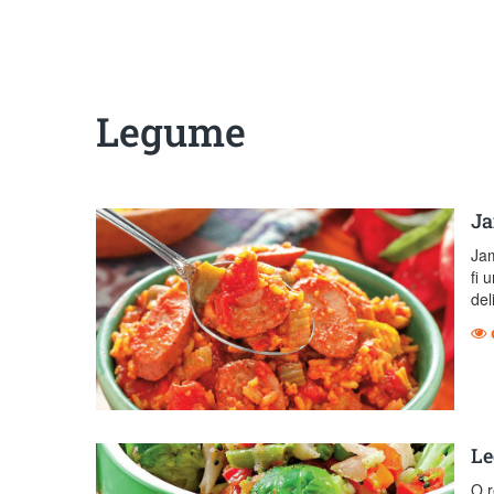
Sanatoase
Dietetice
Cu putine calorii
Crude/raw
Fara gluten
Legume
Ja
Jam
fi 
del
Le
O r