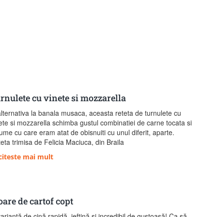
rnulete cu vinete si mozzarella
lternativa la banala musaca, aceasta reteta de turnulete cu
ete si mozzarella schimba gustul combinatiei de carne tocata si
ume cu care eram atat de obisnuiti cu unul diferit, aparte.
eta trimisa de Felicia Maciuca, din Braila
citeste mai mult
oare de cartof copt
ariantă de cină rapidă, ieftină și incredibil de gustoasă! Ca să