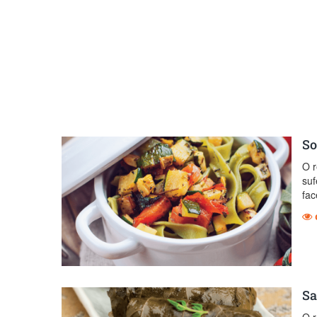
So
O r
suf
fac
Sa