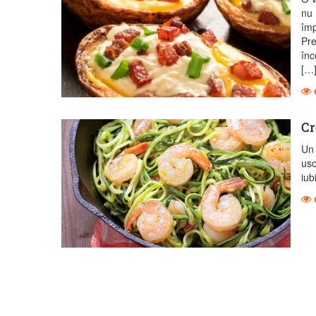
nu 
împ
Pre
înc
[…
Cr
Un 
uso
iub