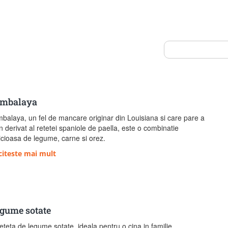
mbalaya
balaya, un fel de mancare originar din Louisiana si care pare a
un derivat al retetei spaniole de paella, este o combinatie
icioasa de legume, carne si orez.
citeste mai mult
gume sotate
eteta de legume sotate, ideala pentru o cina in familie.