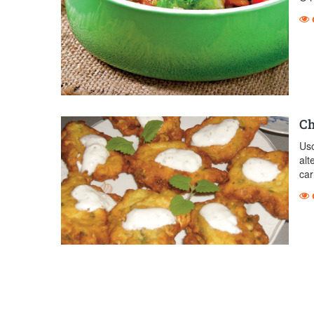
Ch
Uso
alt
car