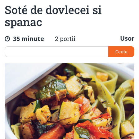
Soté de dovlecei si
spanac
Usor
35 minute
2 portii
Cauta