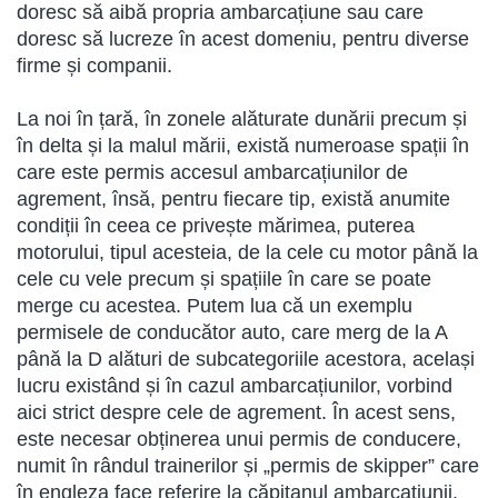
doresc să aibă propria ambarcațiune sau care
doresc să lucreze în acest domeniu, pentru diverse
firme și companii.
La noi în țară, în zonele alăturate dunării precum și
în delta și la malul mării, există numeroase spații în
care este permis accesul ambarcațiunilor de
agrement, însă, pentru fiecare tip, există anumite
condiții în ceea ce privește mărimea, puterea
motorului, tipul acesteia, de la cele cu motor până la
cele cu vele precum și spațiile în care se poate
merge cu acestea. Putem lua că un exemplu
permisele de conducător auto, care merg de la A
până la D alături de subcategoriile acestora, același
lucru existând și în cazul ambarcațiunilor, vorbind
aici strict despre cele de agrement. În acest sens,
este necesar obținerea unui permis de conducere,
numit în rândul trainerilor și „permis de skipper” care
în engleza face referire la căpitanul ambarcațiunii.