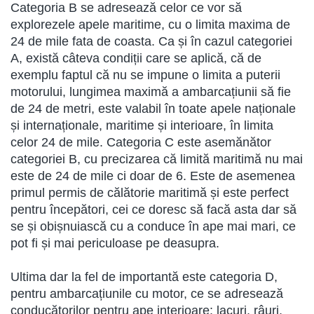
Categoria B se adresează celor ce vor să
explorezele apele maritime, cu o limita maxima de
24 de mile fata de coasta. Ca și în cazul categoriei
A, există câteva condiții care se aplică, că de
exemplu faptul că nu se impune o limita a puterii
motorului, lungimea maximă a ambarcațiunii să fie
de 24 de metri, este valabil în toate apele naționale
și internaționale, maritime și interioare, în limita
celor 24 de mile. Categoria C este asemănător
categoriei B, cu precizarea că limită maritimă nu mai
este de 24 de mile ci doar de 6. Este de asemenea
primul permis de călătorie maritimă și este perfect
pentru începători, cei ce doresc să facă asta dar să
se și obișnuiască cu a conduce în ape mai mari, ce
pot fi și mai periculoase pe deasupra.
Ultima dar la fel de importantă este categoria D,
pentru ambarcațiunile cu motor, ce se adresează
conducătorilor pentru ape interioare: lacuri, râuri,