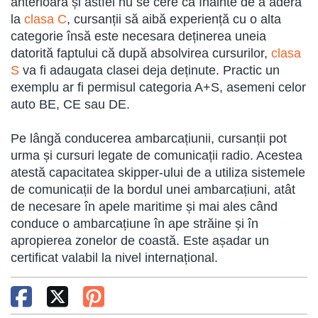
anterioara și astfel nu se cere că înainte de a adera
la
clasa C
, cursanții să aibă experiență cu o alta
categorie însă este necesara deținerea uneia
datorită faptului că după absolvirea cursurilor,
clasa
S
va fi adaugata clasei deja deținute. Practic un
exemplu ar fi permisul categoria A+S, asemeni celor
auto BE, CE sau DE.
Pe lângă conducerea ambarcațiunii, cursanții pot
urma și cursuri legate de comunicații radio. Acestea
atestă capacitatea skipper-ului de a utiliza sistemele
de comunicații de la bordul unei ambarcațiuni, atât
de necesare în apele maritime și mai ales când
conduce o ambarcațiune în ape străine și în
apropierea zonelor de coastă. Este așadar un
certificat valabil la nivel internațional.