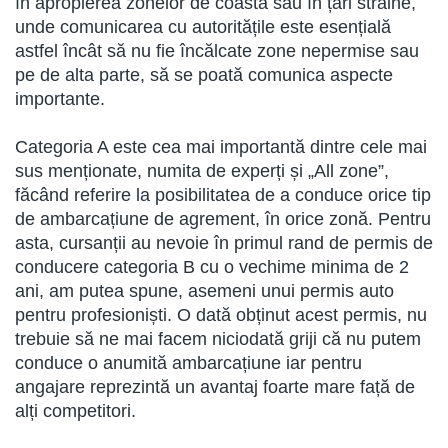
în apropierea zonelor de coastă sau în țări străine,
unde comunicarea cu autoritățile este esențială
astfel încât să nu fie încălcate zone nepermise sau
pe de alta parte, să se poată comunica aspecte
importante.
Categoria A este cea mai importantă dintre cele mai
sus menționate, numita de experți și „All zone”,
făcând referire la posibilitatea de a conduce orice tip
de ambarcațiune de agrement, în orice zonă. Pentru
asta, cursanții au nevoie în primul rand de permis de
conducere categoria B cu o vechime minima de 2
ani, am putea spune, asemeni unui permis auto
pentru profesioniști. O dată obținut acest permis, nu
trebuie să ne mai facem niciodată griji că nu putem
conduce o anumită ambarcațiune iar pentru
angajare reprezintă un avantaj foarte mare față de
alți competitori.