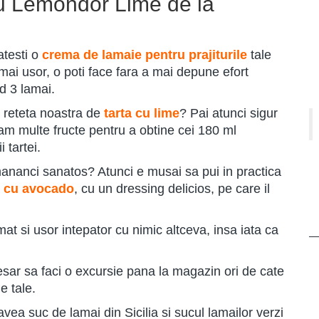
cu Lemondor Lime de la
testi o
crema de lamaie pentru prajiturile
tale
mai usor, o poti face fara a mai depune efort
d 3 lamai.
i reteta noastra de
tarta cu lime
? Pai atunci sigur
e cam multe fructe pentru a obtine cei 180 ml
 tartei.
mananci sanatos? Atunci e musai sa pui in practica
i cu avocado
, cu un dressing delicios, pe care il
mat si usor intepator cu nimic altceva, insa iata ca
esar sa faci o excursie pana la magazin ori de cate
e tale.
avea suc de lamai din Sicilia si sucul lamailor verzi