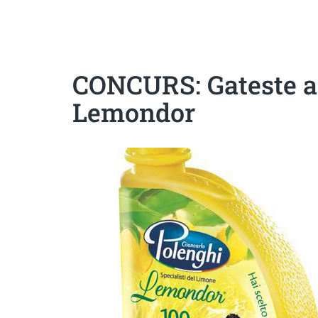
Sanatoase
Dietetice
Cu putine calorii
Crude/raw
Fara gluten
CONCURS: Gateste acr
Lemondor