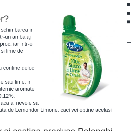
r?
i schimbarea in
ntr-un ambalaj
roc, iar intr-o
 si lime de
nu contine deloc
ie sau lime, in
puternic aromate
 0,12%.
daca ai nevoie sa
icluta de Lemondor Limone, caci vei obtine acelasi