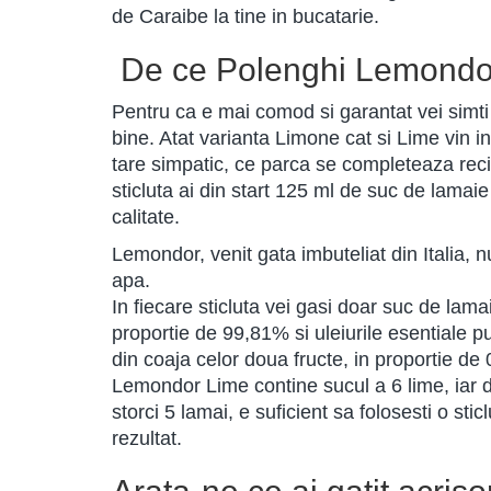
de Caraibe la tine in bucatarie.
De ce Polenghi Lemondo
Pentru ca e mai comod si garantat vei simt
bine. Atat varianta Limone cat si Lime vin i
tare simpatic, ce parca se completeaza recip
sticluta ai din start 125 ml de suc de lamaie
calitate.
Lemondor, venit gata imbuteliat din Italia, 
apa.
In fiecare sticluta vei gasi doar suc de lama
proportie de 99,81% si uleiurile esentiale 
din coaja celor doua fructe, in proportie de
Lemondor Lime contine sucul a 6 lime, iar 
storci 5 lamai, e suficient sa folosesti o st
rezultat.