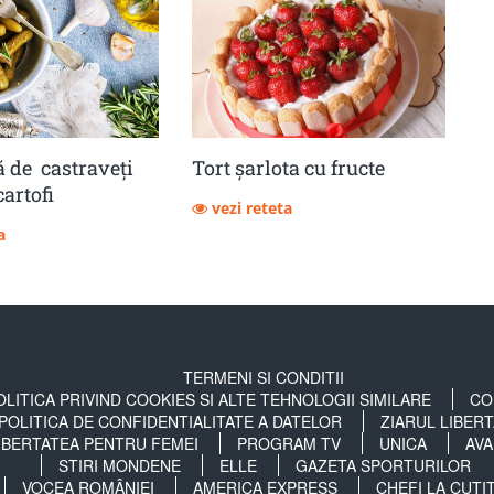
 de castraveţi
Tort șarlota cu fructe
cartofi
vezi reteta
a
TERMENI SI CONDITII
OLITICA PRIVIND COOKIES SI ALTE TEHNOLOGII SIMILARE
CO
POLITICA DE CONFIDENTIALITATE A DATELOR
ZIARUL LIBER
IBERTATEA PENTRU FEMEI
PROGRAM TV
UNICA
AVA
STIRI MONDENE
ELLE
GAZETA SPORTURILOR
VOCEA ROMÂNIEI
AMERICA EXPRESS
CHEFI LA CUȚI