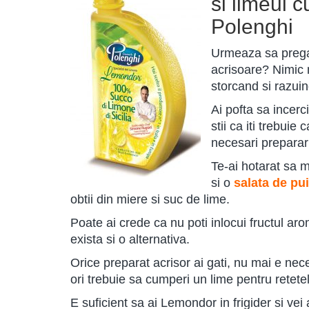
si limeul 
Polenghi
Urmeaza sa prega
acrisoare? Nimic 
storcand si razuin
Ai pofta sa incerc
stii ca iti trebui
necesari prepararii
Te-ai hotarat sa 
si o
salata de pu
obtii din miere si suc de lime.
Poate ai crede ca nu poti inlocui fructul aro
exista si o alternativa.
Orice preparat acrisor ai gati, nu mai e nec
ori trebuie sa cumperi un lime pentru retetel
E suficient sa ai Lemondor in frigider si vei 