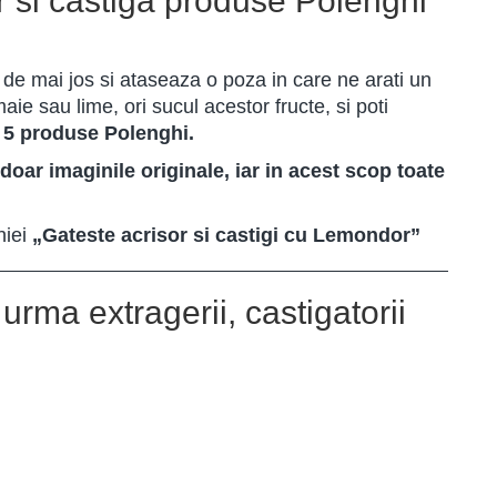
or si castiga produse Polenghi
 de mai jos si ataseaza o poza in care ne arati un
aie sau lime, ori sucul acestor fructe, si poti
n
5 produse Polenghi.
doar imaginile originale, iar in acest scop toate
niei
„Gateste acrisor si castigi cu Lemondor”
urma extragerii, castigatorii