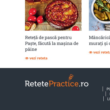
Reteță de pască pentru
Mâncărică
Paște, făcută la mașina de
muraţi şi 
pâine
vezi retet
vezi reteta
P
L